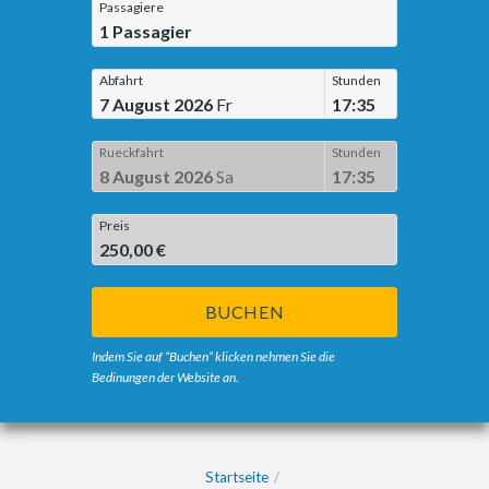
Passagiere
1
Passagier
Abfahrt
Stunden
7 August 2026
Fr
17:35
Rueckfahrt
Stunden
8 August 2026
Sa
17:35
Preis
250,00 €
BUCHEN
Indem Sie auf “Buchen” klicken nehmen Sie die
Bedinungen der Website an.
Startseite