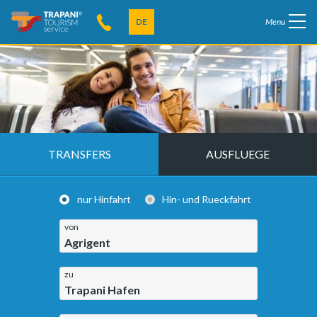
DE
Menu
TRANSFERS
AUSFLUEGE
nur Hinfahrt
Hin- und Rueckfahrt
von
Agrigent
zu
Trapani Hafen