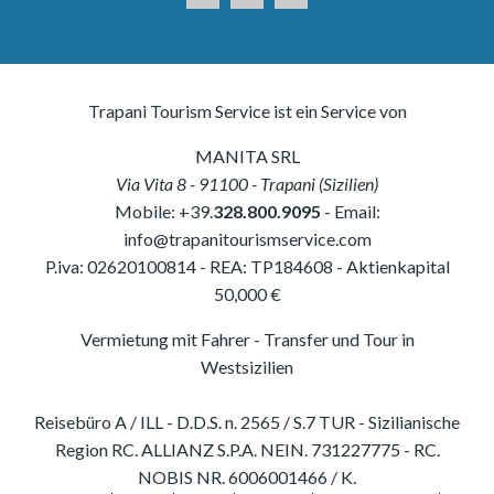
Trapani Tourism Service ist ein Service von
MANITA SRL
Via Vita 8
-
91100
-
Trapani
(
Sizilien
)
Mobile:
+39.
328.800.9095
- Email:
info@trapanitourismservice.com
P.iva:
02620100814
-
REA: TP184608
- Aktienkapital
50,000 €
Vermietung mit Fahrer - Transfer und Tour in
Westsizilien
Reisebüro A / ILL - D.D.S. n. 2565 / S.7 TUR - Sizilianische
Region RC. ALLIANZ S.P.A. NEIN. 731227775 - RC.
NOBIS NR. 6006001466 / K.