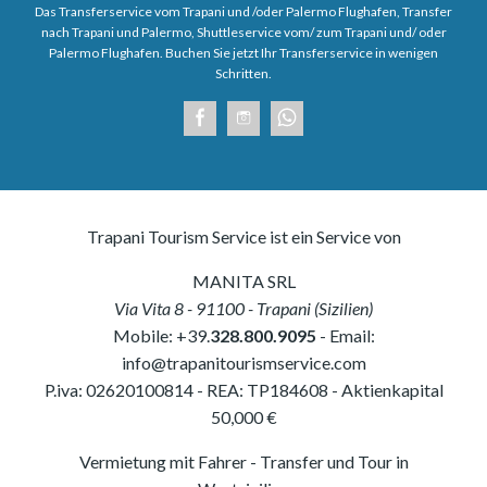
Das Transferservice vom Trapani und /oder Palermo Flughafen, Transfer
nach Trapani und Palermo, Shuttleservice vom/ zum Trapani und/ oder
Palermo Flughafen. Buchen Sie jetzt Ihr Transferservice in wenigen
Schritten.
Trapani Tourism Service ist ein Service von
MANITA SRL
Via Vita 8
-
91100
-
Trapani
(
Sizilien
)
Mobile:
+39.
328.800.9095
- Email:
info@trapanitourismservice.com
P.iva:
02620100814
-
REA: TP184608
- Aktienkapital
50,000 €
Vermietung mit Fahrer - Transfer und Tour in