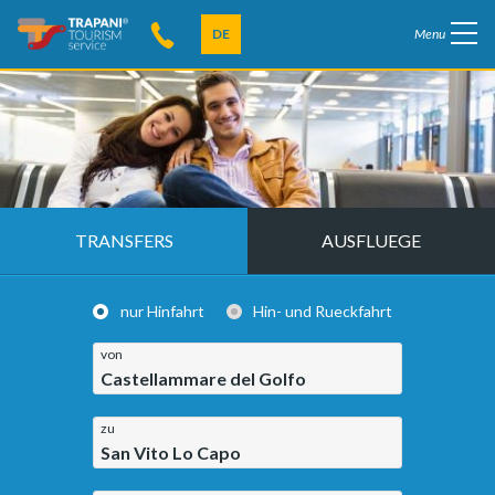
DE
Menu
TRANSFERS
AUSFLUEGE
nur Hinfahrt
Hin- und Rueckfahrt
von
Castellammare del Golfo
zu
San Vito Lo Capo