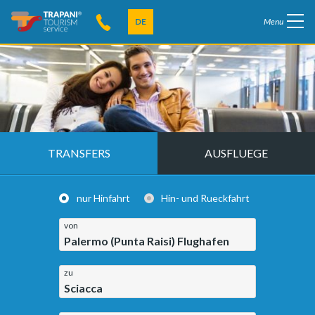
DE
Menu
TRANSFERS
AUSFLUEGE
nur Hinfahrt
Hin- und Rueckfahrt
von
Palermo (Punta Raisi) Flughafen
zu
Sciacca