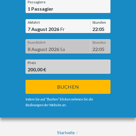
Passagiere
1
Passagier
Abfahrt
Stunden
7 August 2026
Fr
22:05
Rueckfahrt
Stunden
8 August 2026
Sa
22:05
Preis
200,00 €
BUCHEN
Indem Sie auf “Buchen” klicken nehmen Sie die
Bedinungen der Website an.
Startseite