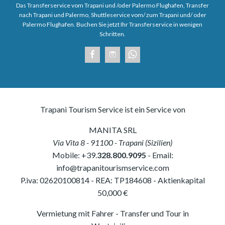
Das Transferservice vom Trapani und /oder Palermo Flughafen, Transfer
nach Trapani und Palermo, Shuttleservice vom/ zum Trapani und/ oder
Palermo Flughafen. Buchen Sie jetzt Ihr Transferservice in wenigen
Schritten.
Trapani Tourism Service ist ein Service von
MANITA SRL
Via Vita 8
-
91100
-
Trapani
(
Sizilien
)
Mobile:
+39.
328.800.9095
- Email:
info@trapanitourismservice.com
P.iva:
02620100814
-
REA: TP184608
- Aktienkapital
50,000 €
Vermietung mit Fahrer - Transfer und Tour in