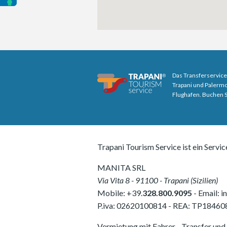
Das Transferservice
Trapani und Palermo
Flughafen. Buchen Si
Trapani Tourism Service ist ein Servic
MANITA SRL
Via Vita 8
-
91100
-
Trapani
(
Sizilien
)
Mobile:
+39.
328.800.9095
- Email:
i
P.iva:
02620100814
-
REA: TP18460
Vermietung mit Fahrer - Transfer und 