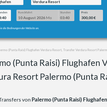
ughafen
Verdura Resort
unden
Rueckfahrt
Stunden
Preis
3:40
10 August 2026
Mo
03:40
300,00 €
ie die Bedinungen der Website an.
lermo (Punta Raisi) Flughafen Verdura Resort, Transfer Verdura Resort Palerm
mo (Punta Raisi) Flughafen 
ura Resort Palermo (Punta Ra
Transfers von
Palermo (Punta Raisi) Flughafe