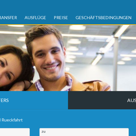
RANSFER
AUSFLÜGE
PREISE
GESCHÄFTSBEDINGUNGEN
ERS
AU
d Rueckfahrt
zu