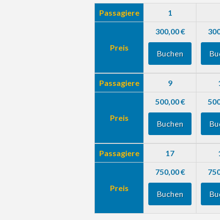
Passagiere
1
300,00 €
300
Preis
Buchen
Bu
Passagiere
9
500,00 €
500
Preis
Buchen
Bu
Passagiere
17
750,00 €
750
Preis
Buchen
Bu