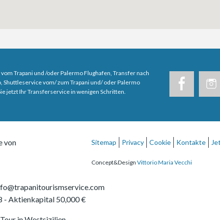
 vom Trapani und /oder Palermo Flughafen, Transfer nach
, Shuttleservice vom/ zum Trapani und/ oder Palermo
e jetzt Ihr Transferservice in wenigen Schritten.
e von
Sitemap
Privacy
Cookie
Kontakte
Je
Concept&Design
Vittorio Maria Vecchi
nfo@trapanitourismservice.com
8
- Aktienkapital 50,000 €
Tour in Westsizilien