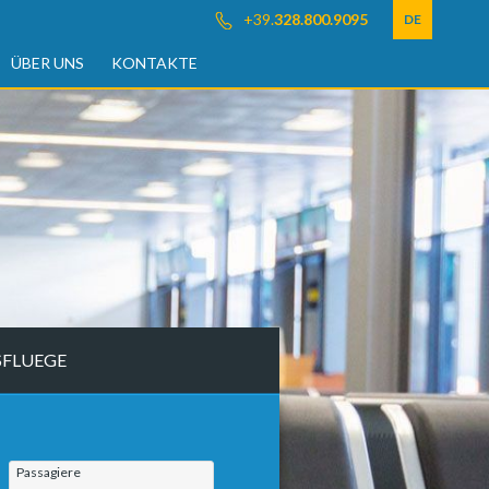
+39.
328.800.9095
DE
ÜBER UNS
KONTAKTE
SFLUEGE
Passagiere