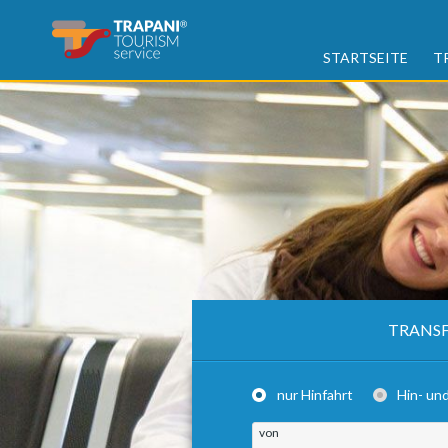
STARTSEITE
T
TRANSF
nur Hinfahrt
Hin- un
von