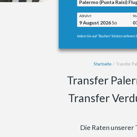
Palermo (Punta Raisi) Fl
Abfahrt
St
9 August 2026
So
0
Indem Sie auf “Buchen” klicken nehmen S
Startseite
Transfer Pa
Transfer Paler
Transfer Verd
Die Raten unserer 