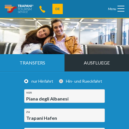
DE
Menu
TRANSFERS
AUSFLUEGE
nur Hinfahrt
Hin- und Rueckfahrt
von
Piana degli Albanesi
zu
Trapani Hafen