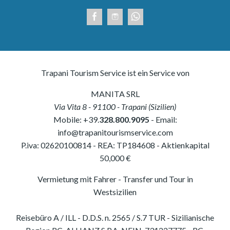
Trapani Tourism Service ist ein Service von
MANITA SRL
Via Vita 8
-
91100
-
Trapani
(
Sizilien
)
Mobile:
+39.
328.800.9095
- Email:
info@trapanitourismservice.com
P.iva:
02620100814
-
REA: TP184608
- Aktienkapital
50,000 €
Vermietung mit Fahrer - Transfer und Tour in
Westsizilien
Reisebüro A / ILL - D.D.S. n. 2565 / S.7 TUR - Sizilianische