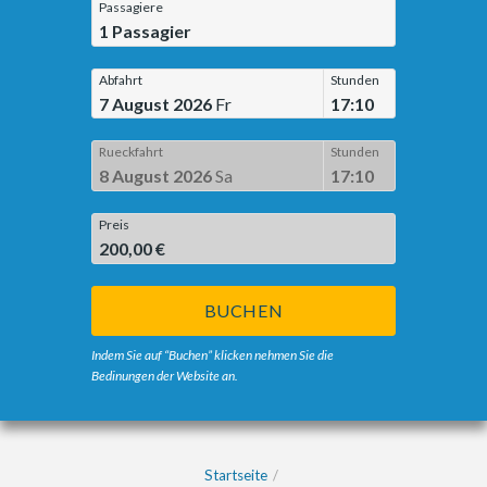
Passagiere
1
Passagier
Abfahrt
Stunden
7 August 2026
Fr
17:10
Rueckfahrt
Stunden
8 August 2026
Sa
17:10
Preis
200,00 €
BUCHEN
Indem Sie auf “Buchen” klicken nehmen Sie die
Bedinungen der Website an.
Startseite