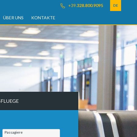
+39.
328.800.9095
DE
ÜBER UNS
KONTAKTE
SFLUEGE
Passagiere