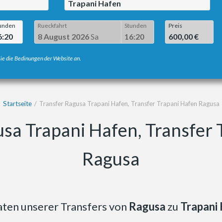
Trapani Hafen
unden
Rueckfahrt
Stunden
Preis
6:20
8 August 2026
Sa
16:20
600,00 €
ie die Bedinungen der Website an.
Startseite
Transfer Ragusa Trapani Hafen, Transfer Trapani Hafen Ragusa
usa Trapani Hafen, Transfer 
Ragusa
aten unserer Transfers von
Ragusa
zu
Trapani