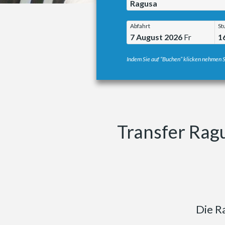
Ragusa
Abfahrt
St
7 August 2026
Fr
1
Indem Sie auf “Buchen” klicken nehmen S
Transfer Rag
Die R