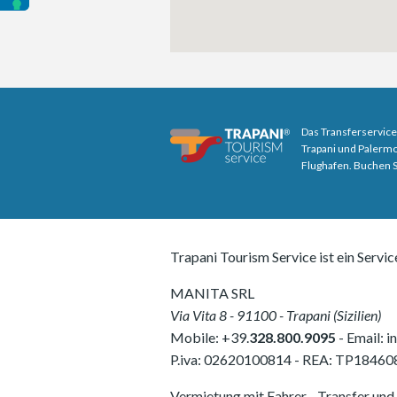
Das Transferservice
Trapani und Palermo
Flughafen. Buchen Si
Trapani Tourism Service ist ein Servic
MANITA SRL
Via Vita 8
-
91100
-
Trapani
(
Sizilien
)
Mobile:
+39.
328.800.9095
- Email:
i
P.iva:
02620100814
-
REA: TP18460
Vermietung mit Fahrer - Transfer und 