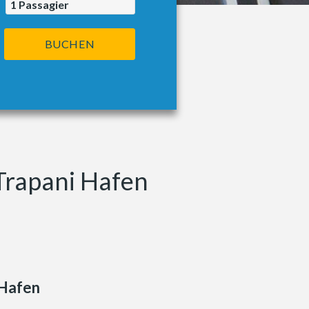
1
Passagier
BUCHEN
Trapani Hafen
 Hafen