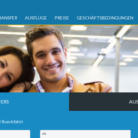
RANSFER
AUSFLÜGE
PREISE
GESCHÄFTSBEDINGUNGEN
ERS
AU
d Rueckfahrt
zu