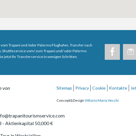
 vom Trapani und /oder Palermo Flughafen, Transfer nach
, Shuttleservice vom/ zum Trapani und/ oder Palermo
e jetzt Ihr Transferservice in wenigen Schritten.
e von
Sitemap
Privacy
Cookie
Kontakte
Je
Concept&Design
Vittorio Maria Vecchi
nfo@trapanitourismservice.com
8
- Aktienkapital 50,000 €
Tour in Westsizilien