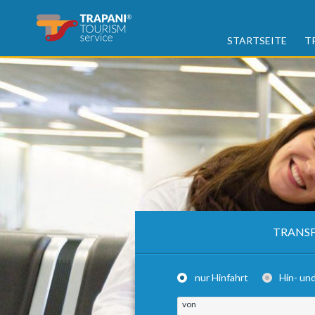
STARTSEITE
T
TRANSF
nur Hinfahrt
Hin- un
von