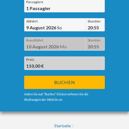
Passagiere
1
Passagier
Abfahrt
Stunden
9 August 2026
So
20:55
Rueckfahrt
Stunden
10 August 2026
Mo
20:55
Preis
110,00 €
BUCHEN
Indem Sie auf “Buchen” klicken nehmen Sie die
Bedinungen der Website an.
Startseite