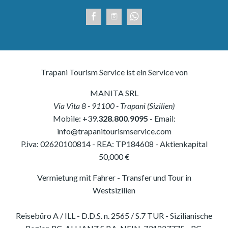
Trapani Tourism Service ist ein Service von
MANITA SRL
Via Vita 8
-
91100
-
Trapani
(
Sizilien
)
Mobile:
+39.
328.800.9095
- Email:
info@trapanitourismservice.com
P.iva:
02620100814
-
REA: TP184608
- Aktienkapital
50,000 €
Vermietung mit Fahrer - Transfer und Tour in
Westsizilien
Reisebüro A / ILL - D.D.S. n. 2565 / S.7 TUR - Sizilianische