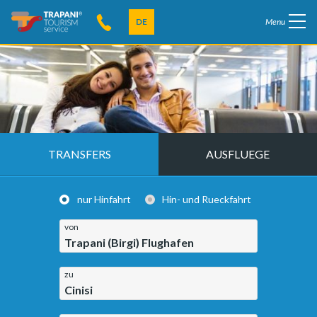
DE
Menu
TRANSFERS
AUSFLUEGE
nur Hinfahrt
Hin- und Rueckfahrt
von
Trapani (Birgi) Flughafen
zu
Cinisi