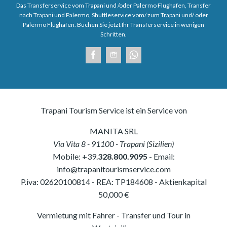
Das Transferservice vom Trapani und /oder Palermo Flughafen, Transfer
nach Trapani und Palermo, Shuttleservice vom/ zum Trapani und/ oder
Palermo Flughafen. Buchen Sie jetzt Ihr Transferservice in wenigen
Schritten.
Trapani Tourism Service ist ein Service von
MANITA SRL
Via Vita 8
-
91100
-
Trapani
(
Sizilien
)
Mobile:
+39.
328.800.9095
- Email:
info@trapanitourismservice.com
P.iva:
02620100814
-
REA: TP184608
- Aktienkapital
50,000 €
Vermietung mit Fahrer - Transfer und Tour in