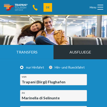
DE
Menu
TRANSFERS
AUSFLUEGE
nur Hinfahrt
Hin- und Rueckfahrt
von
Trapani (Birgi) Flughafen
zu
Marinella di Selinunte