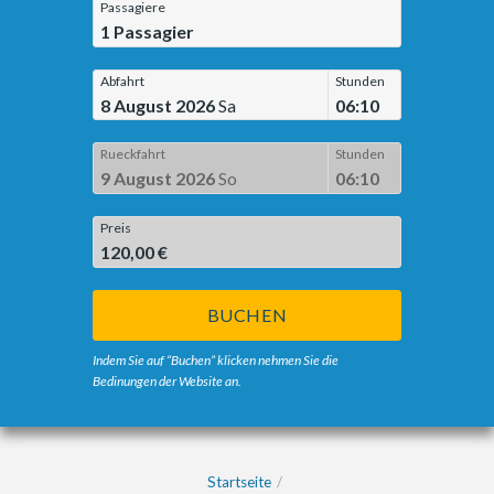
Passagiere
1
Passagier
Abfahrt
Stunden
8 August 2026
Sa
06:10
Rueckfahrt
Stunden
9 August 2026
So
06:10
Preis
120,00 €
BUCHEN
Indem Sie auf “Buchen” klicken nehmen Sie die
Bedinungen der Website an.
Startseite