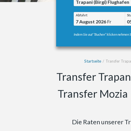
Trapani (Birgi) Flughafen
Abfahrt
St
7 August 2026
Fr
0
Indem Sie auf “Buchen” klicken nehmen S
Startseite
Transfer Trapan
Transfer Trapan
Transfer Mozia 
Die Raten unserer T