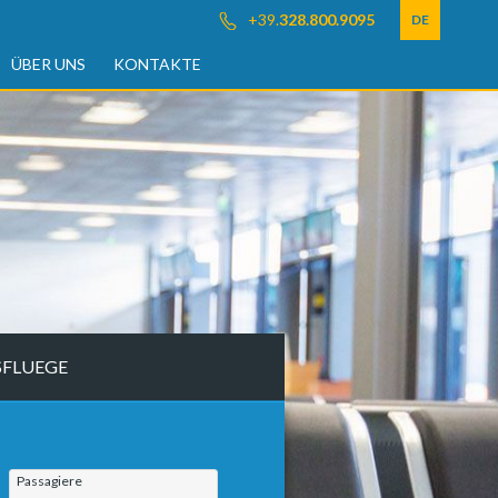
+39.
328.800.9095
DE
ÜBER UNS
KONTAKTE
SFLUEGE
Passagiere