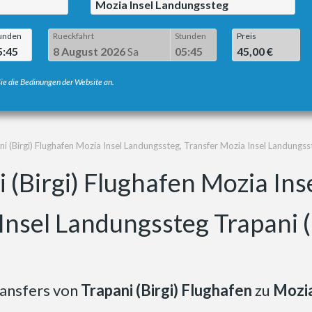
Mozia Insel Landungssteg
unden
Rueckfahrt
Stunden
Preis
5:45
8 August 2026
Sa
05:45
45,00 €
ie die Bedinungen der Website an.
i (Birgi) Flughafen Mozia Insel Landungssteg, Transfer Mozia Insel Landungsst
i (Birgi) Flughafen Mozia Ins
Insel Landungssteg Trapani (
ransfers von
Trapani (Birgi) Flughafen
zu
Mozia