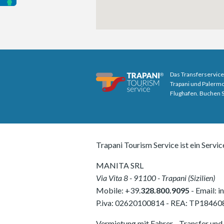
Das Transferservice
Trapani und Palermo
Flughafen. Buchen Si
Trapani Tourism Service ist ein Servic
MANITA SRL
Via Vita 8
-
91100
-
Trapani
(
Sizilien
)
Mobile:
+39.
328.800.9095
- Email:
i
P.iva:
02620100814
-
REA: TP18460
Vermietung mit Fahrer - Transfer und 