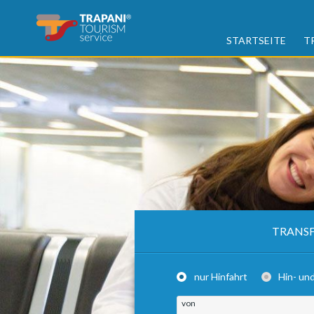
STARTSEITE
T
TRANSF
nur Hinfahrt
Hin- un
von