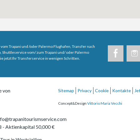
 vom Trapani und /oder Palermo Flughafen, Transfer nach
, Shuttleservice vom/ zum Trapani und/ oder Palermo
e jetzt Ihr Transferservice in wenigen Schritten.
e von
Sitemap
Privacy
Cookie
Kontakte
Je
Concept&Design
Vittorio Maria Vecchi
nfo@trapanitourismservice.com
8
- Aktienkapital 50,000 €
Tour in Westsizilien