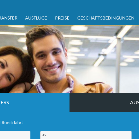
RANSFER
AUSFLÜGE
PREISE
GESCHÄFTSBEDINGUNGEN
ERS
AU
d Rueckfahrt
zu