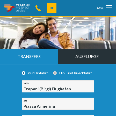
DE
Menu
TRANSFERS
AUSFLUEGE
nur Hinfahrt
Hin- und Rueckfahrt
von
Trapani (Birgi) Flughafen
zu
Piazza Armerina