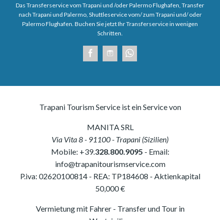
Das Transferservice vom Trapani und /oder Palermo Flughafen, Transfer
nach Trapani und Palermo, Shuttleservice vom/ zum Trapani und/ oder
Palermo Flughafen. Buchen Sie jetzt Ihr Transferservice in wenigen
Schritten.
Trapani Tourism Service ist ein Service von
MANITA SRL
Via Vita 8
-
91100
-
Trapani
(
Sizilien
)
Mobile:
+39.
328.800.9095
- Email:
info@trapanitourismservice.com
P.iva:
02620100814
-
REA: TP184608
- Aktienkapital
50,000 €
Vermietung mit Fahrer - Transfer und Tour in