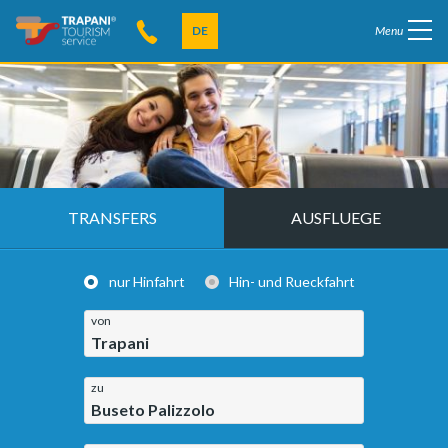
DE
Menu
TRANSFERS
AUSFLUEGE
nur Hinfahrt
Hin- und Rueckfahrt
von
Trapani
zu
Buseto Palizzolo