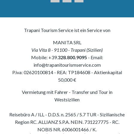
Trapani Tourism Service ist ein Service von
MANITA SRL
Via Vita 8
-
91100
-
Trapani
(
Sizilien
)
Mobile:
+39.
328.800.9095
- Email:
info@trapanitourismservice.com
P.iva:
02620100814
-
REA: TP184608
- Aktienkapital
50,000 €
Vermietung mit Fahrer - Transfer und Tour in
Westsizilien
Reisebüro A / ILL - D.D.S. n. 2565 / S.7 TUR - Sizilianische
Region RC. ALLIANZ S.P.A. NEIN. 731227775 - RC.
NOBIS NR. 6006001466 / K.