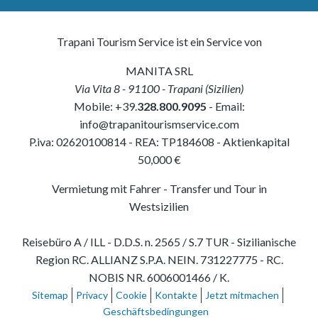
Trapani Tourism Service ist ein Service von
MANITA SRL
Via Vita 8
-
91100
-
Trapani
(
Sizilien
)
Mobile:
+39.
328.800.9095
- Email:
info@trapanitourismservice.com
P.iva:
02620100814
-
REA: TP184608
- Aktienkapital
50,000 €
Vermietung mit Fahrer - Transfer und Tour in
Westsizilien
Reisebüro A / ILL - D.D.S. n. 2565 / S.7 TUR - Sizilianische
Region RC. ALLIANZ S.P.A. NEIN. 731227775 - RC.
NOBIS NR. 6006001466 / K.
Sitemap
Privacy
Cookie
Kontakte
Jetzt mitmachen
Geschäftsbedingungen