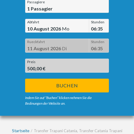
Passagiere
1
Passagier
Abfahrt
Stunden
10 August 2026
Mo
06:35
Rueckfahrt
Stunden
11 August 2026
Di
06:35
Preis
500,00 €
BUCHEN
Indem Sie auf “Buchen” klicken nehmen Sie die
Bedinungen der Website an.
Startseite
Transfer Trapani Catania, Transfer Catania Trapani