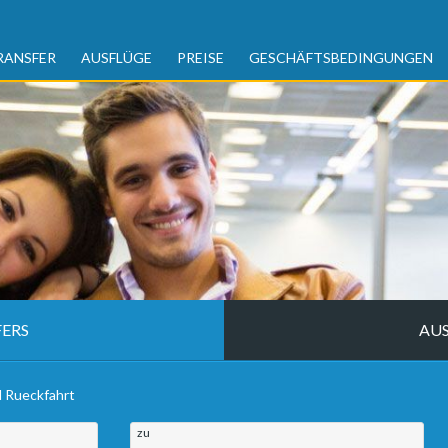
RANSFER
AUSFLÜGE
PREISE
GESCHÄFTSBEDINGUNGEN
ERS
AU
d Rueckfahrt
zu