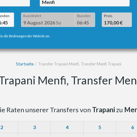
Menfi
unden
Rueckfahrt
Stunden
Preis
6:45
9 August 2026
So
06:45
170,00 €
ie die Bedinungen der Website an.
Startseite
Transfer Trapani Menfi, Transfer Menfi Trapani
Trapani Menfi, Transfer Men
ie Raten unserer Transfers von
Trapani
zu
Men
2
3
4
5
6