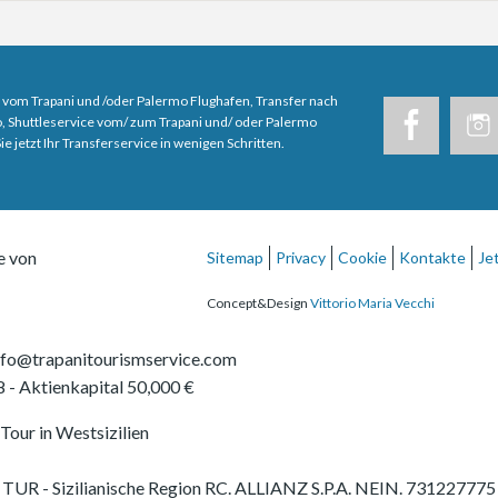
 vom Trapani und /oder Palermo Flughafen, Transfer nach
, Shuttleservice vom/ zum Trapani und/ oder Palermo
e jetzt Ihr Transferservice in wenigen Schritten.
e von
Sitemap
Privacy
Cookie
Kontakte
Je
Concept&Design
Vittorio Maria Vecchi
nfo@trapanitourismservice.com
8
- Aktienkapital 50,000 €
Tour in Westsizilien
 S.7 TUR - Sizilianische Region RC. ALLIANZ S.P.A. NEIN. 7312277