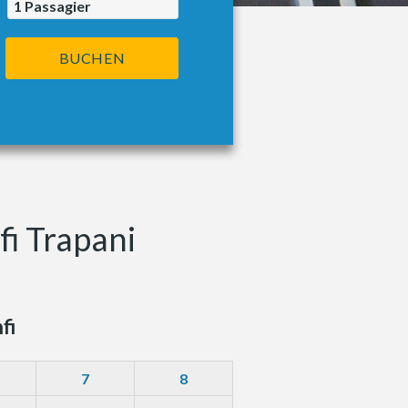
1
Passagier
BUCHEN
fi Trapani
fi
7
8