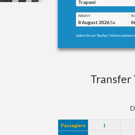
Trapani
Abfahrt
St
8 August 2026
Sa
0
Indem Sie auf “Buchen” klicken nehmen S
Transfer 
D
Passagiere
1