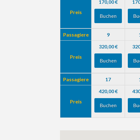
170,00 €
170
Preis
Buchen
Bu
Passagiere
9
320,00 €
320
Preis
Buchen
Bu
Passagiere
17
420,00 €
430
Preis
Buchen
Bu