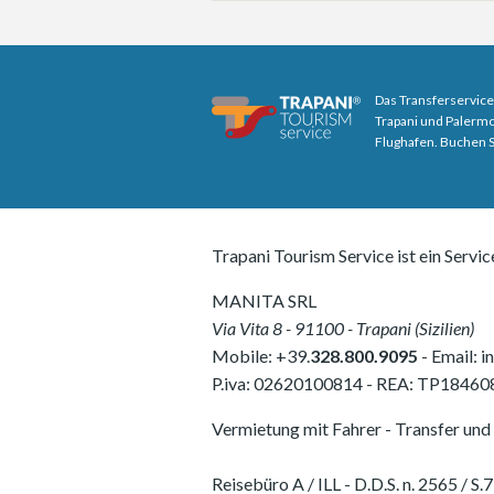
Das Transferservice
Trapani und Palermo
Flughafen. Buchen Si
Trapani Tourism Service ist ein Servic
MANITA SRL
Via Vita 8
-
91100
-
Trapani
(
Sizilien
)
Mobile:
+39.
328.800.9095
- Email:
i
P.iva:
02620100814
-
REA: TP18460
Vermietung mit Fahrer - Transfer und 
Reisebüro A / ILL - D.D.S. n. 2565 /