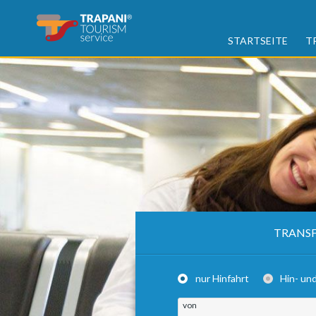
STARTSEITE
T
TRANSF
nur Hinfahrt
Hin- un
von