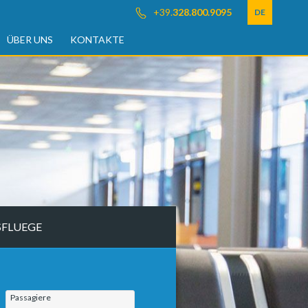
+39.
328.800.9095
DE
ÜBER UNS
KONTAKTE
SFLUEGE
Passagiere