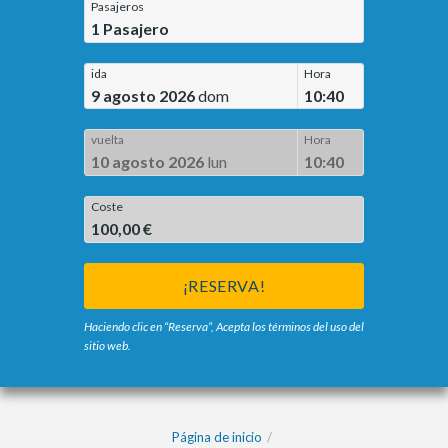
Pasajeros
1
Pasajero
ida
Hora
9 agosto 2026
dom
10:40
vuelta
Hora
10 agosto 2026
lun
10:40
Coste
100,00 €
¡RESERVA!
Haciendo clic en “Reserva”, Acepta los términos del uso del
sitio web.
Página de inicio