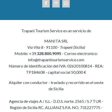
Trapani Tourism Service es un servicio de
MANITA SRL
Via Vita 8
-
91100
-
Trapani
(
Sicilia
)
Mobile:
+39.
328.800.9095
- Correo electronico:
info@trapanitourismservice.com
Número de identificación del IVA:
02620100814
-
REA:
TP184608
- capital social 50,000 €
Alquiler con conductor - traslado y recorrido en el oeste
de Sicilia
Agencia de viajes A / ILL - D.D.S. norte. 2565 / S.7 TUR -
Región de Sicilia RC. ALLIANZ S.P.A. NO. 731227775 -