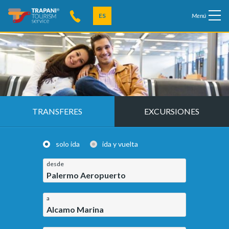
ES
Menú
TRANSFERES
EXCURSIONES
solo ida
ida y vuelta
desde
Palermo Aeropuerto
a
Alcamo Marina