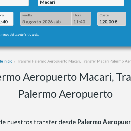
Macari
ra
vuelta
Hora
Coste
1:40
8 agosto 2026
sáb
11:40
120,00 €
rminos del uso del sitio web.
e inicio
Transfer Palermo Aeropuerto Macari, Transfer Macari Palermo Ae
ermo Aeropuerto Macari, Tr
Palermo Aeropuerto
 de nuestros transfer desde
Palermo Aeropuer