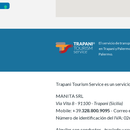
El servicio de trans
en Trapani y Palermo
Palermo.
Trapani Tourism Service es un servici
MANITA SRL
Via Vita 8
-
91100
-
Trapani
(
Sicilia
)
Mobile:
+39.
328.800.9095
- Correo 
Número de identificación del IVA:
02
Alquiler con conductor - traslado y rec