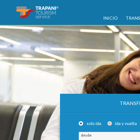
INICIO
TRANS
TRANSF
solo ida
ida y vuelta
desde