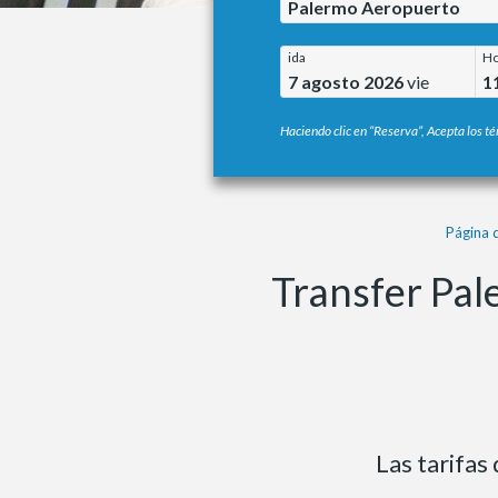
Palermo Aeropuerto
ida
Ho
7 agosto 2026
vie
1
Haciendo clic en “Reserva”, Acepta los té
Página d
Transfer Pal
Las tarifas