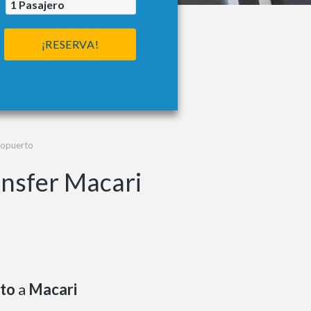
1
Pasajero
¡RESERVA!
ropuerto
ansfer Macari
to
a
Macari