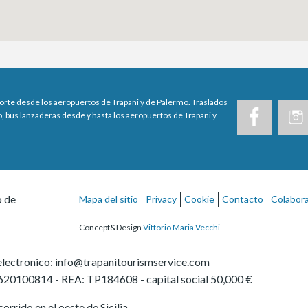
porte desde los aeropuertos de Trapani y de Palermo. Traslados
, bus lanzaderas desde y hasta los aeropuertos de Trapani y
o de
Mapa del sitio
Privacy
Cookie
Contacto
Colabor
Concept&Design
Vittorio Maria Vecchi
electronico:
info@trapanitourismservice.com
620100814
-
REA: TP184608
- capital social 50,000 €
orrido en el oeste de Sicilia