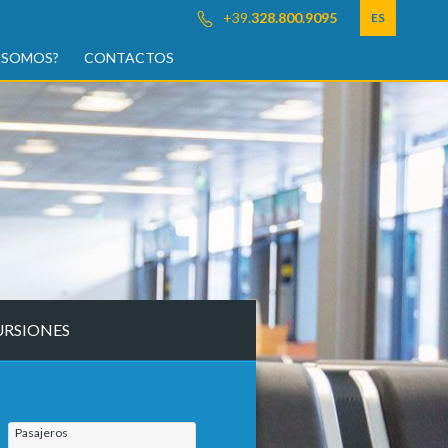
+39.
328.800.9095
ES
 SOMOS?
CONTACTOS
URSIONES
Pasajeros