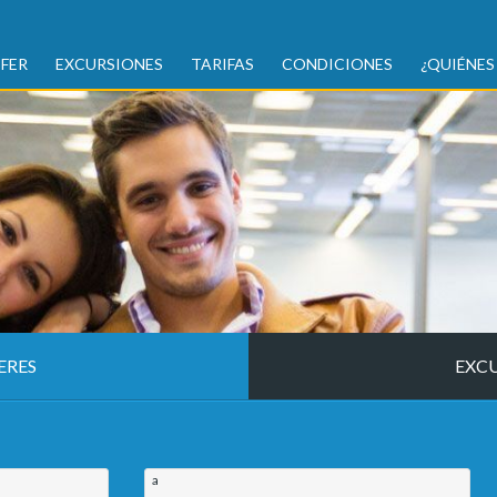
FER
EXCURSIONES
TARIFAS
CONDICIONES
¿QUIÉNES
ERES
EXC
a