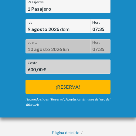
Pasajeros
1
Pasajero
ida
Hora
9 agosto 2026
dom
07:35
vuelta
Hora
10 agosto 2026
lun
07:35
Coste
600,00 €
¡RESERVA!
Haciendo clic en “Reserva”, Acepta los términos del uso del
sitio web.
Página de inicio