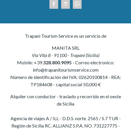
Trapani Tourism Service es un servicio de
MANITA SRL
Via Vita 8
-
91100
-
Trapani
(
Sicilia
)
Mobile:
+39.
328.800.9095
- Correo electronico:
info@trapanitourismservice.com
Número de identificación del IVA:
02620100814
-
REA:
TP184608
- capital social 50,000 €
Alquiler con conductor - traslado y recorrido en el oeste
de Sicilia
Agencia de viajes A / ILL - D.D.S. norte. 2565 / S.7 TUR -
Región de Sicilia RC. ALLIANZ S.P.A. NO. 731227775 -