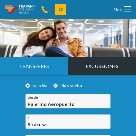
ES
Menú
TRANSFERES
EXCURSIONES
solo ida
ida y vuelta
desde
Palermo Aeropuerto
a
Siracusa