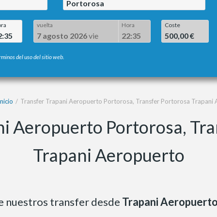
Portorosa
ra
vuelta
Hora
Coste
2:35
7 agosto 2026
vie
22:35
500,00 €
rminos del uso del sitio web.
nicio
Transfer Trapani Aeropuerto Portorosa, Transfer Portorosa Trapani
ni Aeropuerto Portorosa, Tra
Trapani Aeropuerto
de nuestros transfer desde
Trapani Aeropuert