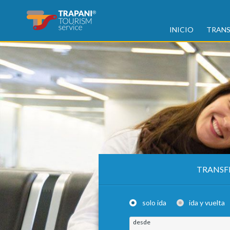
INICIO
TRANS
TRANSF
solo ida
ida y vuelta
desde