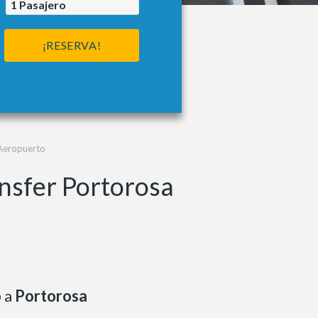
1
Pasajero
¡RESERVA!
 Aeropuerto
nsfer Portorosa
o
a
Portorosa