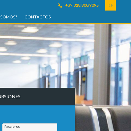
+39.
328.800.9095
ES
 SOMOS?
CONTACTOS
URSIONES
Pasajeros