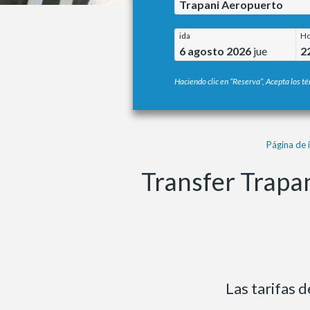
Trapani Aeropuerto
ida
Ho
6 agosto 2026
jue
2
Haciendo clic en “Reserva”, Acepta los té
Página de i
Transfer Trapa
Las tarifas 