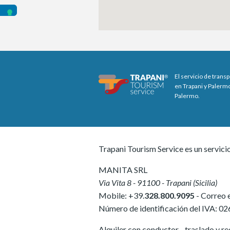
El servicio de trans
en Trapani y Palermo
Palermo.
Trapani Tourism Service es un servici
MANITA SRL
Via Vita 8
-
91100
-
Trapani
(
Sicilia
)
Mobile:
+39.
328.800.9095
- Correo 
Número de identificación del IVA:
02
Alquiler con conductor - traslado y rec