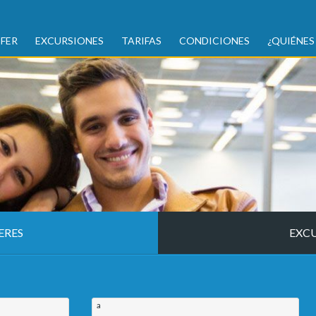
FER
EXCURSIONES
TARIFAS
CONDICIONES
¿QUIÉNES
ERES
EXC
a