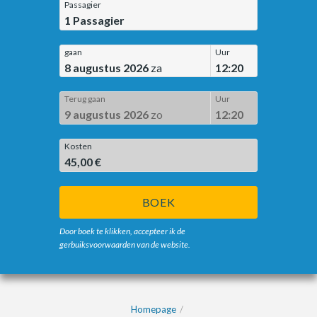
Passagier
1
Passagier
gaan
Uur
8 augustus 2026
za
12:20
Terug gaan
Uur
9 augustus 2026
zo
12:20
Kosten
45,00 €
BOEK
Door boek te klikken, accepteer ik de
gerbuiksvoorwaarden van de website.
Homepage