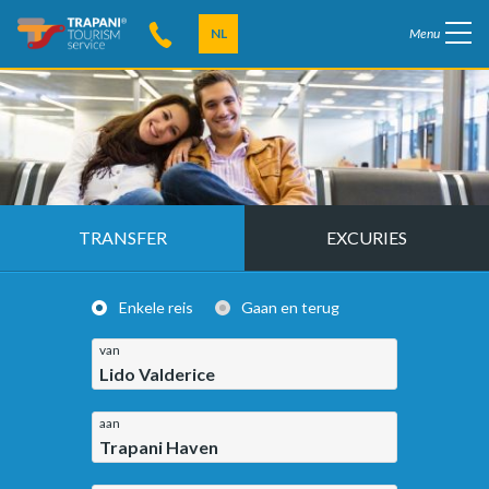
NL
Menu
TRANSFER
EXCURIES
Enkele reis
Gaan en terug
van
Lido Valderice
aan
Trapani Haven