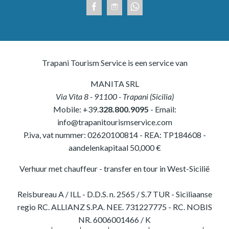
Trapani Tourism Service is een service van
MANITA SRL
Via Vita 8
-
91100
-
Trapani
(
Sicilia
)
Mobile:
+39.
328.800.9095
- Email:
info@trapanitourismservice.com
P.iva, vat nummer:
02620100814
-
REA: TP184608
-
aandelenkapitaal 50,000 €
Verhuur met chauffeur - transfer en tour in West-Sicilië
Reisbureau A / ILL - D.D.S. n. 2565 / S.7 TUR - Siciliaanse
regio RC. ALLIANZ S.P.A. NEE. 731227775 - RC. NOBIS
NR. 6006001466 / K