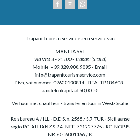
Trapani Tourism Service is een service van
MANITA SRL
Via Vita 8
-
91100
-
Trapani
(
Sicilia
)
Mobile:
+39.
328.800.9095
- Email:
info@trapanitourismservice.com
P.iva, vat nummer:
02620100814
-
REA: TP184608
-
aandelenkapitaal 50,000 €
Verhuur met chauffeur - transfer en tour in West-Sicilië
Reisbureau A / ILL - D.D.S. n. 2565 / S.7 TUR - Siciliaanse
regio RC. ALLIANZ S.P.A. NEE. 731227775 - RC. NOBIS
NR. 6006001466 / K