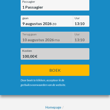
Passagier
1
Passagier
gaan
Uur
9 augustus 2026
zo
13:10
Terug gaan
Uur
10 augustus 2026
ma
13:10
Kosten
100,00 €
BOEK
Door boek te klikken, accepteer ik de
gerbuiksvoorwaarden van de website.
Homepage