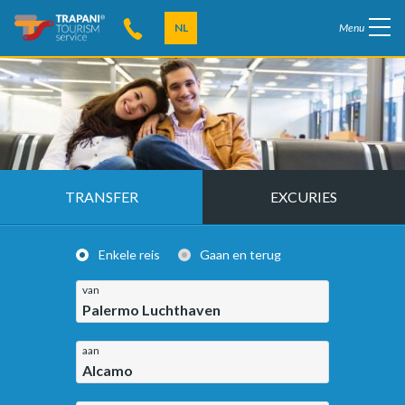
NL
Menu
TRANSFER
EXCURIES
Enkele reis
Gaan en terug
van
Palermo Luchthaven
aan
Alcamo