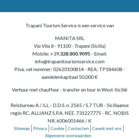
Trapani Tourism Service is een service van
MANITA SRL
Via Vita 8
-
91100
-
Trapani
(
Sicilia
)
Mobile:
+39.
328.800.9095
- Email:
info@trapanitourismservice.com
P.iva, vat nummer:
02620100814
-
REA: TP184608
-
aandelenkapitaal 50,000 €
Verhuur met chauffeur - transfer en tour in West-Sicilië
Reisbureau A / ILL - D.D.S. n. 2565 / S.7 TUR - Siciliaanse
regio RC. ALLIANZ S.P.A. NEE. 731227775 - RC. NOBIS
NR. 6006001466 / K
Sitemap
Privacy
Cookie
Contacten
Cwerk met ons
Algemene voorwaarden