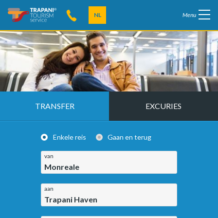
NL
Menu
TRANSFER
EXCURIES
Enkele reis
Gaan en terug
van
Monreale
aan
Trapani Haven