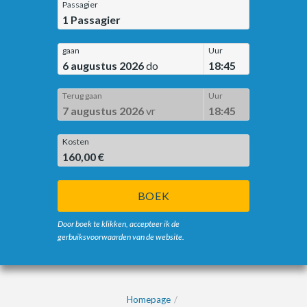
Passagier
1
Passagier
gaan
Uur
6 augustus 2026
do
18:45
Terug gaan
Uur
7 augustus 2026
vr
18:45
Kosten
160,00 €
BOEK
Door boek te klikken, accepteer ik de
gerbuiksvoorwaarden van de website.
Homepage