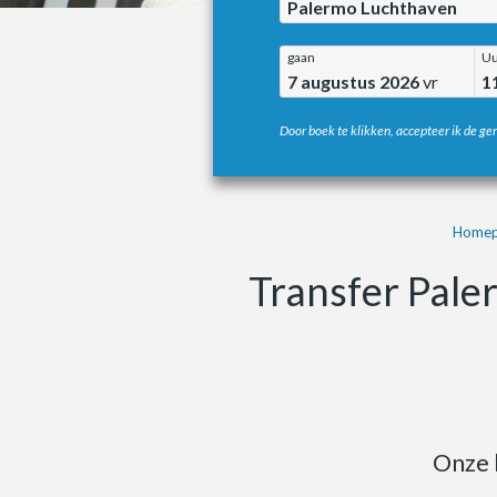
Palermo Luchthaven
gaan
Uu
7 augustus 2026
vr
1
Door boek te klikken, accepteer ik de g
Homep
Transfer Pale
Onze 