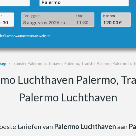
Palermo
r
Terug gaan
Uur
Kosten
1:30
8 augustus 2026
za
11:30
120,00 €
erbuiksvoorwaarden van de website.
age
Transfer Palermo Luchthaven Palermo, Transfer Palermo Palermo Luc
rmo Luchthaven Palermo, Tr
Palermo Luchthaven
beste tariefen van
Palermo Luchthaven
aan
Pa