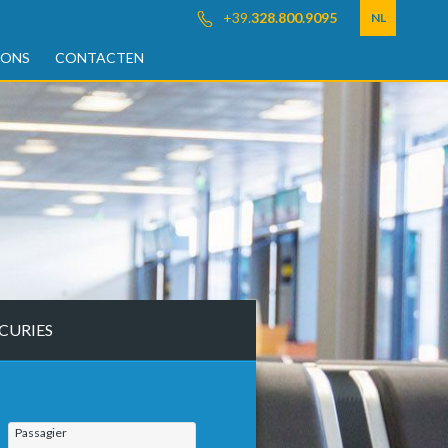
+39.
328.800.9095
NL
 ONS
CONTACTEN
CURIES
Passagier