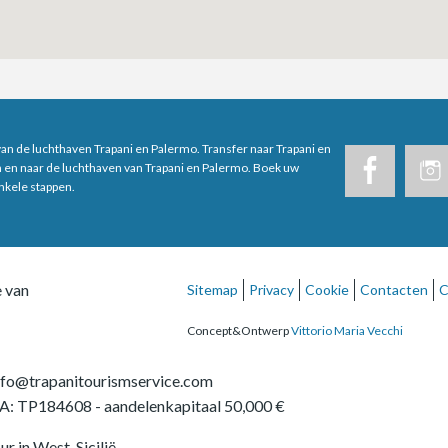
van de luchthaven Trapani en Palermo. Transfer naar Trapani en
n en naar de luchthaven van Trapani en Palermo. Boek uw
enkele stappen.
e van
Sitemap
Privacy
Cookie
Contacten
C
Concept&Ontwerp
Vittorio Maria Vecchi
nfo@trapanitourismservice.com
A: TP184608
- aandelenkapitaal 50,000 €
ur in West-Sicilië