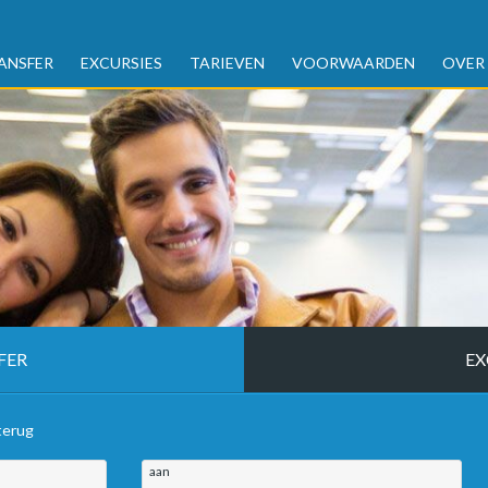
ANSFER
EXCURSIES
TARIEVEN
VOORWAARDEN
OVER
FER
EX
terug
aan