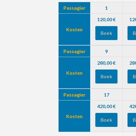
Passagier
1
120,00 €
12
Kosten
Boek
B
Passagier
9
280,00 €
28
Kosten
Boek
B
Passagier
17
420,00 €
42
Kosten
Boek
B