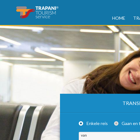
HOME
TR
TRANS
Enkele reis
Gaan en 
van