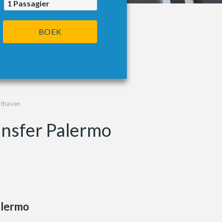
1
Passagier
BOEK
hthaven
ansfer Palermo
lermo