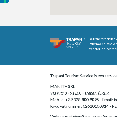
De transferservice 
Palermo, shuttle va
transfer in slechts 
Trapani Tourism Service is een servic
MANITA SRL
Via Vita 8
-
91100
-
Trapani
(
Sicilia
)
Mobile:
+39.
328.800.9095
- Email:
i
P.iva, vat nummer:
02620100814
-
RE
Verhuur met chauffeur - transfer en to