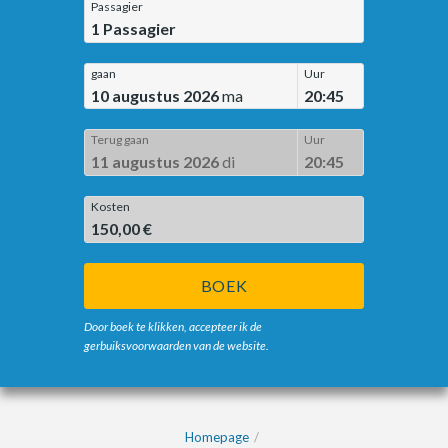
Passagier
1
Passagier
gaan
Uur
10 augustus 2026
ma
20:45
Terug gaan
Uur
11 augustus 2026
di
20:45
Kosten
150,00 €
BOEK
Door boek te klikken, accepteer ik de
gerbuiksvoorwaarden van de website.
Homepage