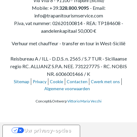
Via Vita 8
-
91100
-
Trapani
(
Sicilia
)
Mobile:
+39.
328.800.9095
- Email:
info@trapanitourismservice.com
P.iva, vat nummer:
02620100814
-
REA: TP184608
-
aandelenkapitaal 50,000 €
Verhuur met chauffeur - transfer en tour in West-Sicilië
Reisbureau A / ILL - D.D.S. n. 2565 / S.7 TUR - Siciliaanse
regio RC. ALLIANZ S.P.A. NEE. 731227775 - RC. NOBIS
NR. 6006001466 / K
Sitemap
Privacy
Cookie
Contacten
Cwerk met ons
Algemene voorwaarden
Concept&Ontwerp
Vittorio Maria Vecchi
Uw privacy-opties