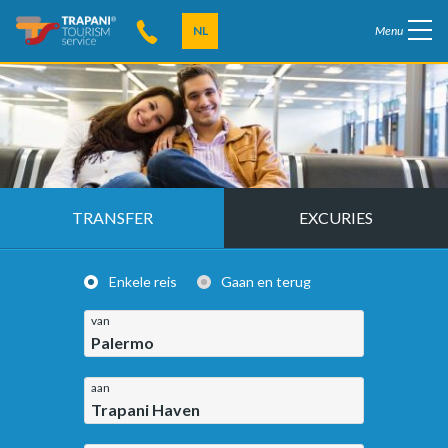
NL
Menu
TRANSFER
EXCURIES
Enkele reis
Gaan en terug
van
Palermo
aan
Trapani Haven