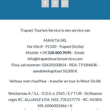
Trapani Tourism Service is een service van
MANITA SRL
Via Vita 8
-
91100
-
Trapani
(
Sicilia
)
Mobile:
+39.
328.800.9095
- Email:
info@trapanitourismservice.com
P.iva, vat nummer:
02620100814
-
REA: TP184608
-
aandelenkapitaal 50,000 €
Verhuur met chauffeur - transfer en tour in West-Sicilië
Reisbureau A / ILL - D.D.S. n. 2565 / S.7 TUR - Siciliaanse
regio RC. ALLIANZ S.P.A. NEE. 731227775 - RC. NOBIS
NR. 6006001466 / K