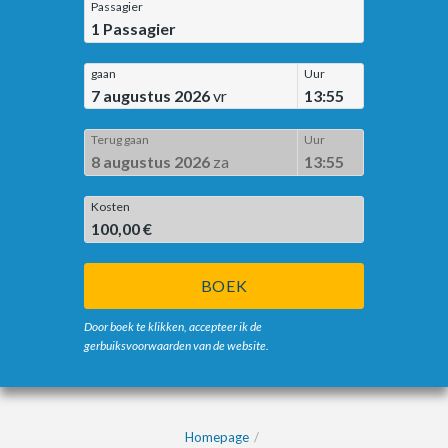
Passagier
1
Passagier
gaan
Uur
7 augustus 2026
vr
13:55
Terug gaan
Uur
8 augustus 2026
za
13:55
Kosten
100,00 €
BOEK
Door boek te klikken, accepteer ik de
gerbuiksvoorwaarden van de website.
Homepage