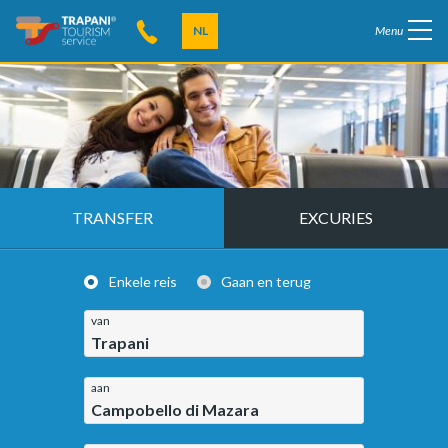
NL
Menu
TRANSFER
EXCURIES
Enkele reis
Gaan en terug
van
Trapani
aan
Campobello di Mazara