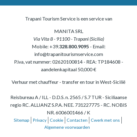
Trapani Tourism Service is een service van
MANITA SRL
Via Vita 8
-
91100
-
Trapani
(
Sicilia
)
Mobile:
+39.
328.800.9095
- Email:
info@trapanitourismservice.com
P.iva, vat nummer:
02620100814
-
REA: TP184608
-
aandelenkapitaal 50,000 €
Verhuur met chauffeur - transfer en tour in West-Sicilië
Reisbureau A / ILL - D.D.S. n. 2565 / S.7 TUR - Siciliaanse
regio RC. ALLIANZ S.P.A. NEE. 731227775 - RC. NOBIS
NR. 6006001466 / K
Sitemap
Privacy
Cookie
Contacten
Cwerk met ons
Algemene voorwaarden