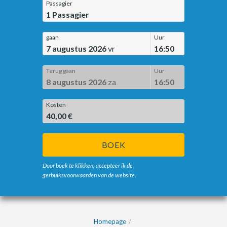
Passagier
1
Passagier
gaan
Uur
7 augustus 2026
vr
16:50
Terug gaan
Uur
8 augustus 2026
za
16:50
Kosten
40,00 €
BOEK
Door boek te klikken, accepteer ik de
gerbuiksvoorwaarden van de website.
Homepage