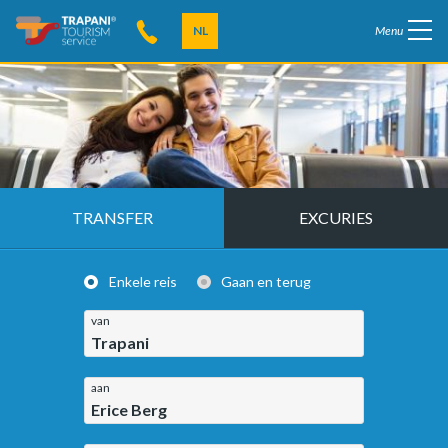
NL
Menu
TRANSFER
EXCURIES
Enkele reis
Gaan en terug
van
Trapani
aan
Erice Berg