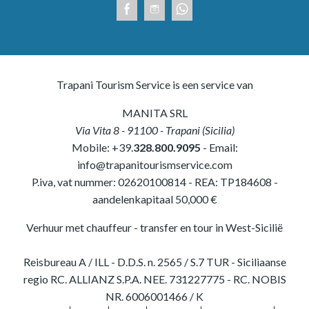
Trapani Tourism Service is een service van
MANITA SRL
Via Vita 8
-
91100
-
Trapani
(
Sicilia
)
Mobile:
+39.
328.800.9095
- Email:
info@trapanitourismservice.com
P.iva, vat nummer:
02620100814
-
REA: TP184608
-
aandelenkapitaal 50,000 €
Verhuur met chauffeur - transfer en tour in West-Sicilië
Reisbureau A / ILL - D.D.S. n. 2565 / S.7 TUR - Siciliaanse
regio RC. ALLIANZ S.P.A. NEE. 731227775 - RC. NOBIS
NR. 6006001466 / K