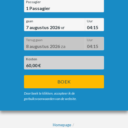
Passagier
1
Passagier
gaan
Uur
7 augustus 2026
vr
04:15
Terug gaan
Uur
8 augustus 2026
za
04:15
Kosten
60,00 €
BOEK
Door boek te klikken, accepteer ik de
gerbuiksvoorwaarden van de website.
Homepage