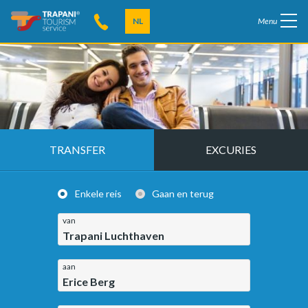
NL
Menu
TRANSFER
EXCURIES
Enkele reis
Gaan en terug
van
Trapani Luchthaven
aan
Erice Berg