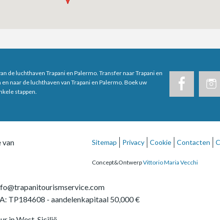
van de luchthaven Trapani en Palermo. Transfer naar Trapani en
n en naar de luchthaven van Trapani en Palermo. Boek uw
enkele stappen.
e van
Sitemap
Privacy
Cookie
Contacten
C
Concept&Ontwerp
Vittorio Maria Vecchi
nfo@trapanitourismservice.com
A: TP184608
- aandelenkapitaal 50,000 €
ur in West-Sicilië