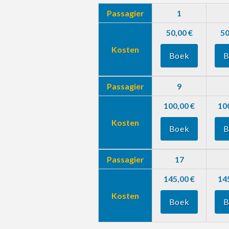
Passagier
1
50,00 €
50
Kosten
Boek
B
Passagier
9
100,00 €
10
Kosten
Boek
B
Passagier
17
145,00 €
14
Kosten
Boek
B