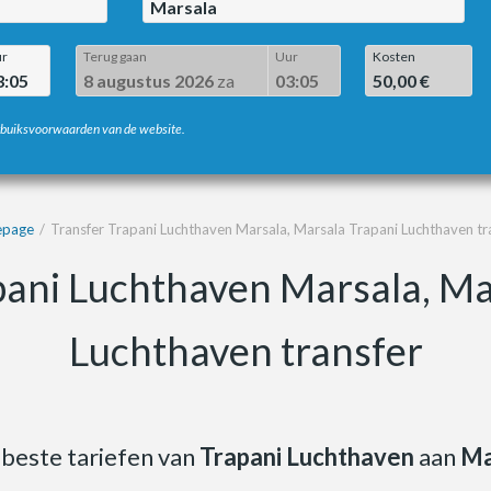
Marsala
r
Terug gaan
Uur
Kosten
3:05
8 augustus 2026
za
03:05
50,00 €
erbuiksvoorwaarden van de website.
page
Transfer Trapani Luchthaven Marsala, Marsala Trapani Luchthaven tr
pani Luchthaven Marsala, Ma
Luchthaven transfer
beste tariefen van
Trapani Luchthaven
aan
Ma