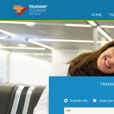
HOME
TR
TRANS
Enkele reis
Gaan en 
van