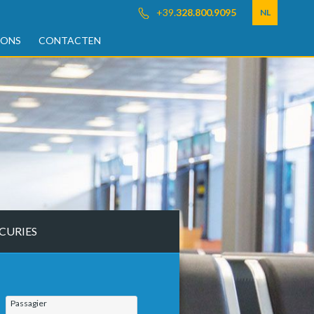
+39.
328.800.9095
NL
 ONS
CONTACTEN
CURIES
Passagier