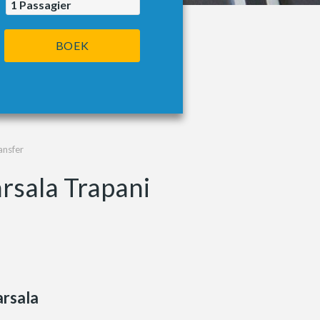
1
Passagier
BOEK
ansfer
rsala Trapani
rsala