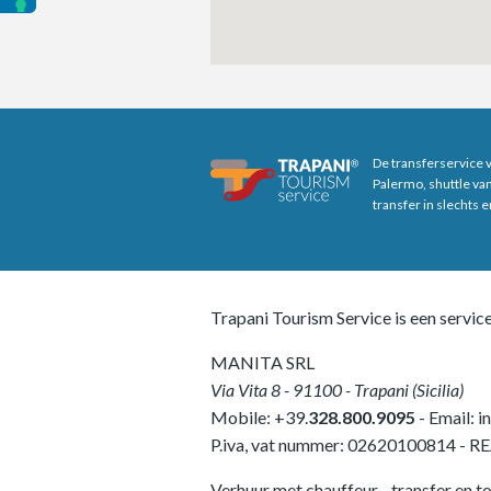
De transferservice 
Palermo, shuttle va
transfer in slechts 
Trapani Tourism Service is een servic
MANITA SRL
Via Vita 8
-
91100
-
Trapani
(
Sicilia
)
Mobile:
+39.
328.800.9095
- Email:
i
P.iva, vat nummer:
02620100814
-
RE
Verhuur met chauffeur - transfer en to