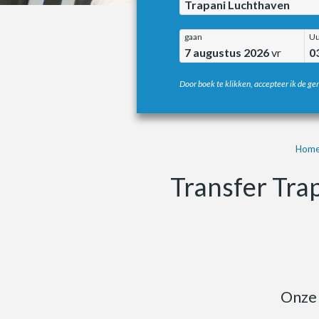
Trapani Luchthaven
gaan
Uu
7 augustus 2026
vr
0
Door boek te klikken, accepteer ik de g
Home
Transfer Tra
Onze 