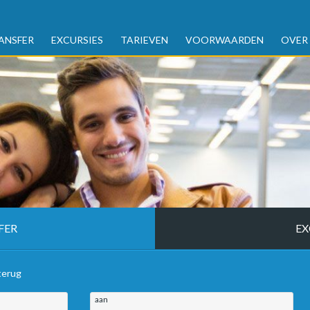
ANSFER
EXCURSIES
TARIEVEN
VOORWAARDEN
OVER
FER
EX
terug
aan