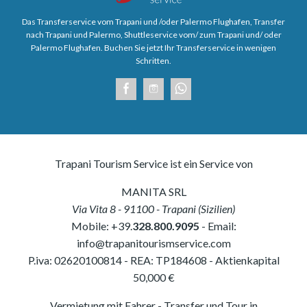
Das Transferservice vom Trapani und /oder Palermo Flughafen, Transfer
nach Trapani und Palermo, Shuttleservice vom/ zum Trapani und/ oder
Palermo Flughafen. Buchen Sie jetzt Ihr Transferservice in wenigen
Schritten.
Trapani Tourism Service ist ein Service von
MANITA SRL
Via Vita 8
-
91100
-
Trapani
(
Sizilien
)
Mobile:
+39.
328.800.9095
- Email:
info@trapanitourismservice.com
P.iva:
02620100814
-
REA: TP184608
- Aktienkapital
50,000 €
Vermietung mit Fahrer - Transfer und Tour in