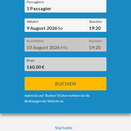
Passagiere
1
Passagier
Abfahrt
Stunden
9 August 2026
So
19:20
Rueckfahrt
Stunden
10 August 2026
Mo
19:20
Preis
160,00 €
BUCHEN
Indem Sie auf “Buchen” klicken nehmen Sie die
Bedinungen der Website an.
Startseite