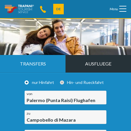
DE
Menu
TRANSFERS
AUSFLUEGE
nur Hinfahrt
Hin- und Rueckfahrt
von
Palermo (Punta Raisi) Flughafen
zu
Campobello di Mazara