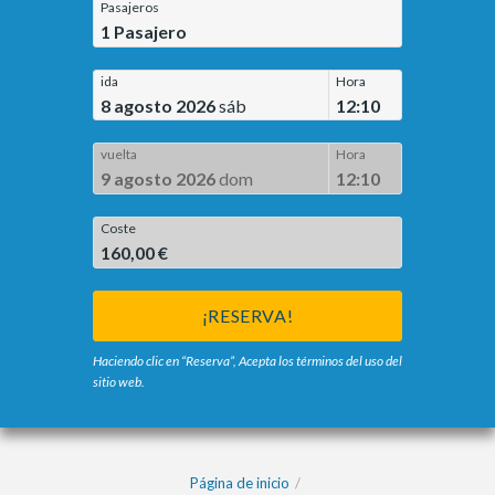
Pasajeros
1
Pasajero
ida
Hora
8 agosto 2026
sáb
12:10
vuelta
Hora
9 agosto 2026
dom
12:10
Coste
160,00 €
¡RESERVA!
Haciendo clic en “Reserva”, Acepta los términos del uso del
sitio web.
Página de inicio