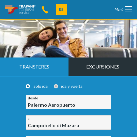
ES
Menú
TRANSFERES
EXCURSIONES
solo ida
ida y vuelta
desde
Palermo Aeropuerto
a
Campobello di Mazara