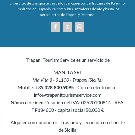
El servicio de transporte desde los aeropuertos de Trapani y de Palermo.
Traslados en Trapani y Palermo, bus lanzaderas desde y hasta los
aeropuertos de Trapani y Palermo.
Trapani Tourism Service es un servicio de
MANITA SRL
Via Vita 8
-
91100
-
Trapani
(
Sicilia
)
Mobile:
+39.
328.800.9095
- Correo electronico:
info@trapanitourismservice.com
Número de identificación del IVA:
02620100814
-
REA:
TP184608
- capital social 50,000 €
Alquiler con conductor - traslado y recorrido en el oeste
de Sicilia