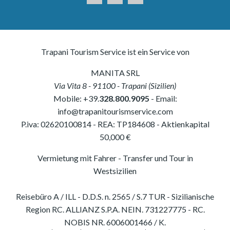
Trapani Tourism Service ist ein Service von
MANITA SRL
Via Vita 8
-
91100
-
Trapani
(
Sizilien
)
Mobile:
+39.
328.800.9095
- Email:
info@trapanitourismservice.com
P.iva:
02620100814
-
REA: TP184608
- Aktienkapital
50,000 €
Vermietung mit Fahrer - Transfer und Tour in
Westsizilien
Reisebüro A / ILL - D.D.S. n. 2565 / S.7 TUR - Sizilianische
Region RC. ALLIANZ S.P.A. NEIN. 731227775 - RC.
NOBIS NR. 6006001466 / K.