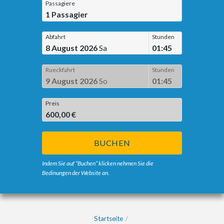
Passagiere
1
Passagier
Abfahrt
Stunden
8 August 2026
Sa
01:45
Rueckfahrt
Stunden
9 August 2026
So
01:45
Preis
600,00 €
BUCHEN
Indem Sie auf “Buchen” klicken nehmen Sie die
Bedinungen der Website an.
Startseite