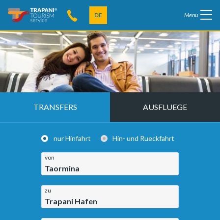
DE
Menu
TRANSFERS
AUSFLUEGE
nur Hinfahrt
Hin- und Rueckfahrt
von
Taormina
zu
Trapani Hafen