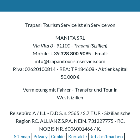
Trapani Tourism Service ist ein Service von
MANITA SRL
Via Vita 8
-
91100
-
Trapani
(
Sizilien
)
Mobile:
+39.
328.800.9095
- Email:
info@trapanitourismservice.com
P.iva:
02620100814
-
REA: TP184608
- Aktienkapital
50,000 €
Vermietung mit Fahrer - Transfer und Tour in
Westsizilien
Reisebüro A / ILL - D.D.S. n. 2565 / S.7 TUR - Sizilianische
Region RC. ALLIANZ S.P.A. NEIN. 731227775 - RC.
NOBIS NR. 6006001466 / K.
Sitemap
Privacy
Cookie
Kontakte
Jetzt mitmachen