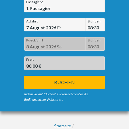
Passagiere
1
Passagier
Abfahrt
Stunden
7 August 2026
Fr
08:30
Rueckfahrt
Stunden
8 August 2026
Sa
08:30
Preis
80,00 €
BUCHEN
Indem Sie auf “Buchen” klicken nehmen Sie die
Bedinungen der Website an.
Startseite