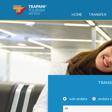
HOME
TRANSFER
TRANS
solo andata
andata e
da