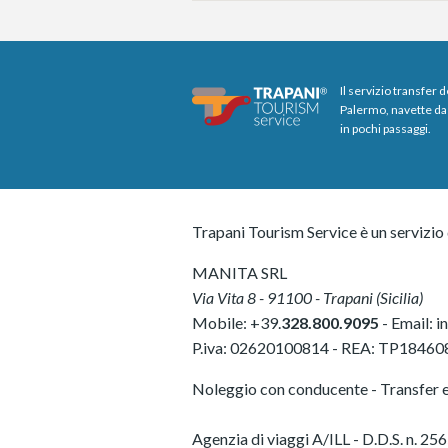
Il servizio transfer 
Palermo, navette da 
in pochi passaggi.
Trapani Tourism Service è un servizio 
MANITA SRL
Via Vita 8
-
91100
-
Trapani
(
Sicilia
)
Mobile:
+39.
328.800.9095
- Email:
i
P.iva:
02620100814
-
REA: TP18460
Noleggio con conducente - Transfer e 
Agenzia di viaggi A/ILL - D.D.S. n.