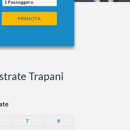
1
Passeggero
PRENOTA
strate Trapani
ate
7
8