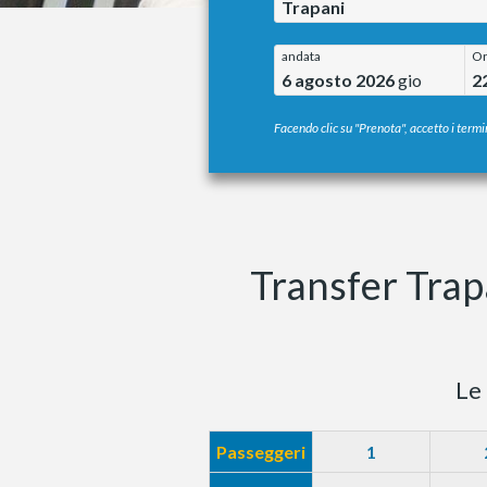
Trapani
andata
O
6 agosto 2026
gio
2
Facendo clic su "Prenota", accetto i termin
Transfer Trap
Le 
Passeggeri
1