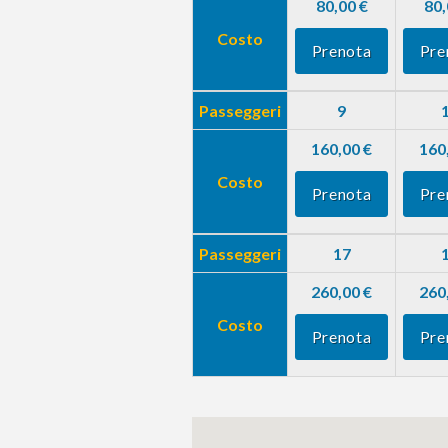
80,00 €
80,
Costo
Prenota
Pre
Passeggeri
9
160,00 €
160
Costo
Prenota
Pre
Passeggeri
17
260,00 €
260
Costo
Prenota
Pre