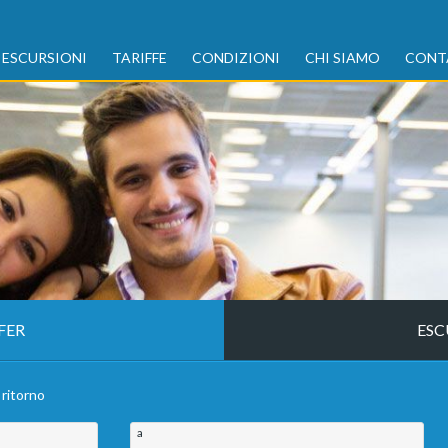
ESCURSIONI
TARIFFE
CONDIZIONI
CHI SIAMO
CONT
FER
ESC
 ritorno
a