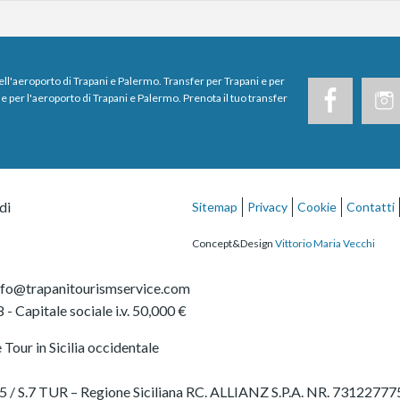
dell'aeroporto di Trapani e Palermo. Transfer per Trapani e per
e per l'aeroporto di Trapani e Palermo. Prenota il tuo transfer
di
Sitemap
Privacy
Cookie
Contatti
Concept&Design
Vittorio Maria Vecchi
nfo@trapanitourismservice.com
8
- Capitale sociale i.v. 50,000 €
Tour in Sicilia occidentale
 2565 / S.7 TUR – Regione Siciliana RC. ALLIANZ S.P.A. NR. 7312