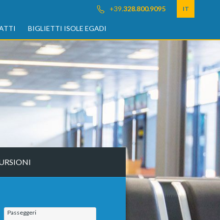
+39.
328.800.9095
IT
ATTI
BIGLIETTI ISOLE EGADI
URSIONI
Passeggeri