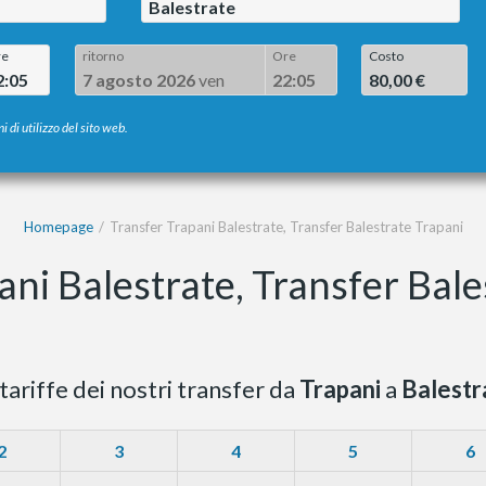
Balestrate
re
ritorno
Ore
Costo
2:05
7 agosto 2026
ven
22:05
80,00 €
i di utilizzo del sito web.
Homepage
Transfer Trapani Balestrate, Transfer Balestrate Trapani
ani Balestrate, Transfer Bale
tariffe dei nostri transfer da
Trapani
a
Balestr
2
3
4
5
6