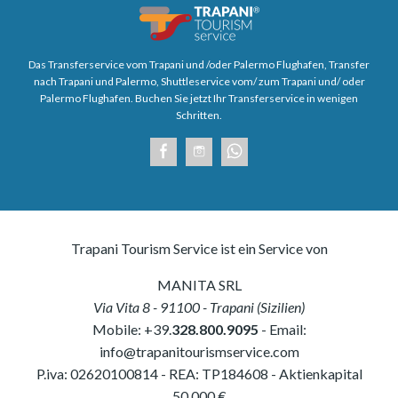
Das Transferservice vom Trapani und /oder Palermo Flughafen, Transfer
nach Trapani und Palermo, Shuttleservice vom/ zum Trapani und/ oder
Palermo Flughafen. Buchen Sie jetzt Ihr Transferservice in wenigen
Schritten.
Trapani Tourism Service ist ein Service von
MANITA SRL
Via Vita 8
-
91100
-
Trapani
(
Sizilien
)
Mobile:
+39.
328.800.9095
- Email:
info@trapanitourismservice.com
P.iva:
02620100814
-
REA: TP184608
- Aktienkapital
50,000 €