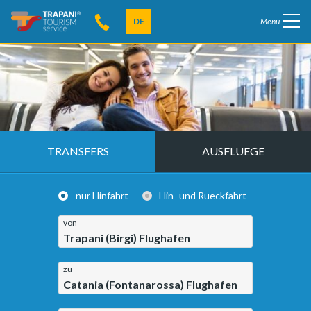
DE
Menu
TRANSFERS
AUSFLUEGE
nur Hinfahrt
Hin- und Rueckfahrt
von
Trapani (Birgi) Flughafen
zu
Catania (Fontanarossa) Flughafen