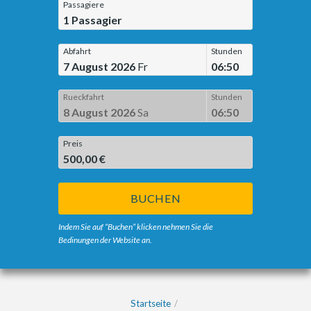
Passagiere
1
Passagier
Abfahrt
Stunden
7 August 2026
Fr
06:50
Rueckfahrt
Stunden
8 August 2026
Sa
06:50
Preis
500,00 €
BUCHEN
Indem Sie auf “Buchen” klicken nehmen Sie die
Bedinungen der Website an.
Startseite