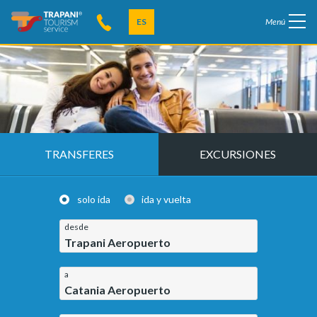
ES
Menú
TRANSFERES
EXCURSIONES
solo ida
ida y vuelta
desde
Trapani Aeropuerto
a
Catania Aeropuerto