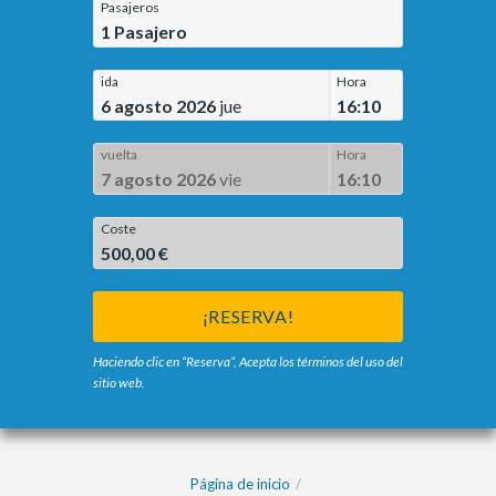
Pasajeros
1
Pasajero
ida
Hora
6 agosto 2026
jue
16:10
vuelta
Hora
7 agosto 2026
vie
16:10
Coste
500,00 €
¡RESERVA!
Haciendo clic en “Reserva”, Acepta los términos del uso del
sitio web.
Página de inicio