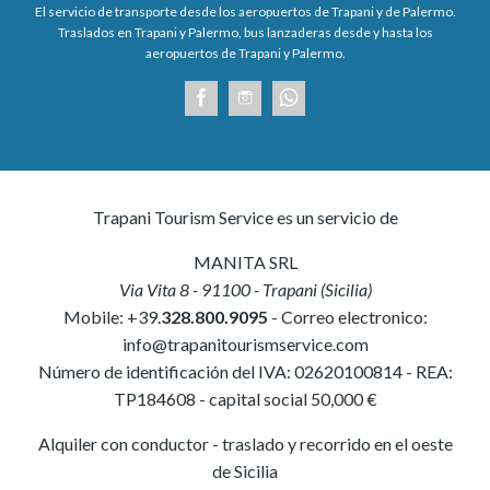
El servicio de transporte desde los aeropuertos de Trapani y de Palermo.
Traslados en Trapani y Palermo, bus lanzaderas desde y hasta los
aeropuertos de Trapani y Palermo.
Trapani Tourism Service es un servicio de
MANITA SRL
Via Vita 8
-
91100
-
Trapani
(
Sicilia
)
Mobile:
+39.
328.800.9095
- Correo electronico:
info@trapanitourismservice.com
Número de identificación del IVA:
02620100814
-
REA:
TP184608
- capital social 50,000 €
Alquiler con conductor - traslado y recorrido en el oeste
de Sicilia