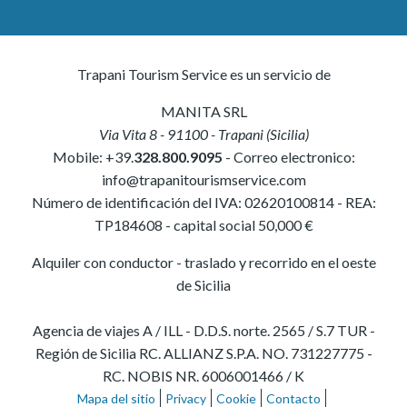
Trapani Tourism Service es un servicio de
MANITA SRL
Via Vita 8
-
91100
-
Trapani
(
Sicilia
)
Mobile:
+39.
328.800.9095
- Correo electronico:
info@trapanitourismservice.com
Número de identificación del IVA:
02620100814
-
REA:
TP184608
- capital social 50,000 €
Alquiler con conductor - traslado y recorrido en el oeste
de Sicilia
Agencia de viajes A / ILL - D.D.S. norte. 2565 / S.7 TUR -
Región de Sicilia RC. ALLIANZ S.P.A. NO. 731227775 -
RC. NOBIS NR. 6006001466 / K
Mapa del sitio
Privacy
Cookie
Contacto