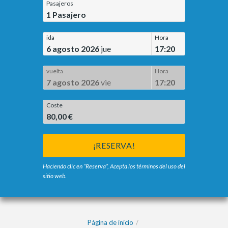
Pasajeros
1
Pasajero
ida
Hora
6 agosto 2026
jue
17:20
vuelta
Hora
7 agosto 2026
vie
17:20
Coste
80,00 €
¡RESERVA!
Haciendo clic en “Reserva”, Acepta los términos del uso del
sitio web.
Página de inicio