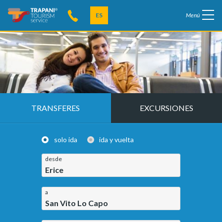
ES
Menú
TRANSFERES
EXCURSIONES
solo ida
ida y vuelta
desde
Erice
a
San Vito Lo Capo