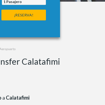
1
Pasajero
¡RESERVA!
 Aeropuerto
nsfer Calatafimi
o
a
Calatafimi