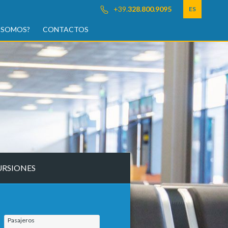
+39.
328.800.9095
ES
 SOMOS?
CONTACTOS
URSIONES
Pasajeros