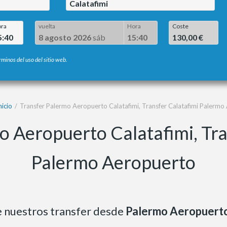
Calatafimi
ra
vuelta
Hora
Coste
5:40
8 agosto 2026
sáb
15:40
130,00 €
rminos del uso del sitio web.
nicio
Transfer Palermo Aeropuerto Calatafimi, Transfer Calatafimi Palermo
o Aeropuerto Calatafimi, Tra
Palermo Aeropuerto
de nuestros transfer desde
Palermo Aeropuert