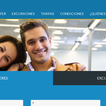
FER
EXCURSIONES
TARIFAS
CONDICIONES
¿QUIÉNES
ERES
EXC
a