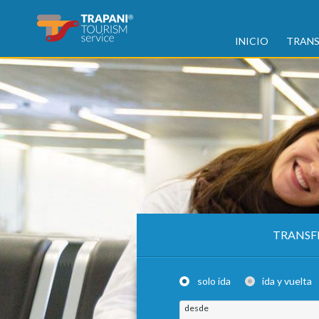
INICIO
TRANS
TRANSF
solo ida
ida y vuelta
desde