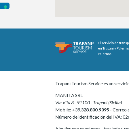
El servicio de trans
en Trapani y Palermo
Palermo.
Trapani Tourism Service es un servici
MANITA SRL
Via Vita 8
-
91100
-
Trapani
(
Sicilia
)
Mobile:
+39.
328.800.9095
- Correo 
Número de identificación del IVA:
02
Alquiler con conductor - traslado y rec