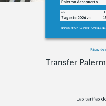
Palermo Aeropuerto
ida
Ho
7 agosto 2026
vie
1
Haciendo clic en “Reserva”, Acepta los té
Página de i
Transfer Palerm
Las tarifas 