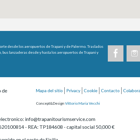
porte desde los aeropuertos de Trapani y de Palermo. Traslados
, bus lanzaderas desde y hasta los aeropuertos de Trapani y
o de
Mapa del sitio
Privacy
Cookie
Contacto
Colabor
Concept&Design
Vittorio Maria Vecchi
electronico:
info@trapanitourismservice.com
620100814
-
REA: TP184608
- capital social 50,000 €
orrido en el oeste de Sicilia