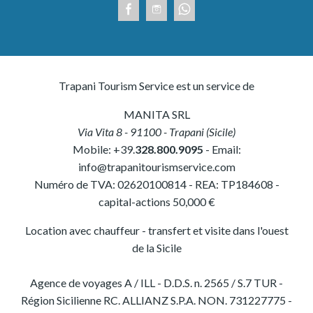
Trapani Tourism Service est un service de
MANITA SRL
Via Vita 8
-
91100
-
Trapani
(
Sicile
)
Mobile:
+39.
328.800.9095
- Email:
info@trapanitourismservice.com
Numéro de TVA:
02620100814
-
REA: TP184608
-
capital-actions 50,000 €
Location avec chauffeur - transfert et visite dans l'ouest
de la Sicile
Agence de voyages A / ILL - D.D.S. n. 2565 / S.7 TUR -
Région Sicilienne RC. ALLIANZ S.P.A. NON. 731227775 -