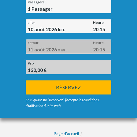
Passagers
1
Passager
aller
Heure
10 août 2026
lun.
20:15
retour
Heure
11 août 2026
mar.
20:15
Prix
130,00 €
RÉSERVEZ
En cliquant sur “Réservez”, j’accepte les conditions
d’utilisation du site web.
Page d’accueil