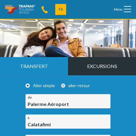
FR
Menu
TRANSFERT
EXCURSIONS
Aller simple
aller-retour
de
Palerme Aéroport
à
Calatafimi