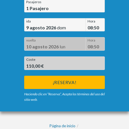
Pasajeros
1
Pasajero
ida
Hora
9 agosto 2026
dom
08:50
vuelta
Hora
10 agosto 2026
lun
08:50
Coste
110,00 €
¡RESERVA!
Haciendo clic en “Reserva”, Acepta los términos del uso del
sitio web.
Página de inicio