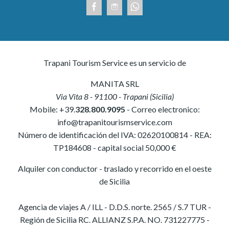
Trapani Tourism Service es un servicio de
MANITA SRL
Via Vita 8
-
91100
-
Trapani
(
Sicilia
)
Mobile:
+39.
328.800.9095
- Correo electronico:
info@trapanitourismservice.com
Número de identificación del IVA:
02620100814
-
REA:
TP184608
- capital social 50,000 €
Alquiler con conductor - traslado y recorrido en el oeste
de Sicilia
Agencia de viajes A / ILL - D.D.S. norte. 2565 / S.7 TUR -
Región de Sicilia RC. ALLIANZ S.P.A. NO. 731227775 -