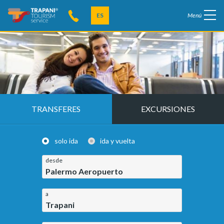
ES
Menú
TRANSFERES
EXCURSIONES
solo ida
ida y vuelta
desde
Palermo Aeropuerto
a
Trapani