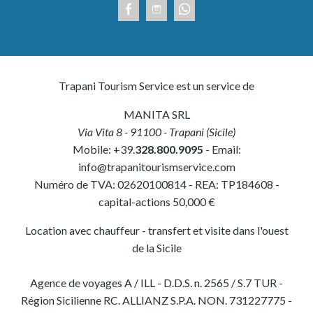
Trapani Tourism Service est un service de
MANITA SRL
Via Vita 8
-
91100
-
Trapani
(
Sicile
)
Mobile:
+39.
328.800.9095
- Email:
info@trapanitourismservice.com
Numéro de TVA:
02620100814
-
REA: TP184608
-
capital-actions 50,000 €
Location avec chauffeur - transfert et visite dans l'ouest
de la Sicile
Agence de voyages A / ILL - D.D.S. n. 2565 / S.7 TUR -
Région Sicilienne RC. ALLIANZ S.P.A. NON. 731227775 -