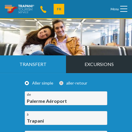
FR
Menu
TRANSFERT
EXCURSIONS
Aller simple
aller-retour
de
Palerme Aéroport
à
Trapani