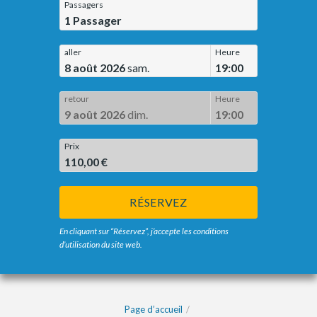
Passagers
1
Passager
aller
Heure
8 août 2026
sam.
19:00
retour
Heure
9 août 2026
dim.
19:00
Prix
110,00 €
RÉSERVEZ
En cliquant sur “Réservez”, j’accepte les conditions
d’utilisation du site web.
Page d’accueil