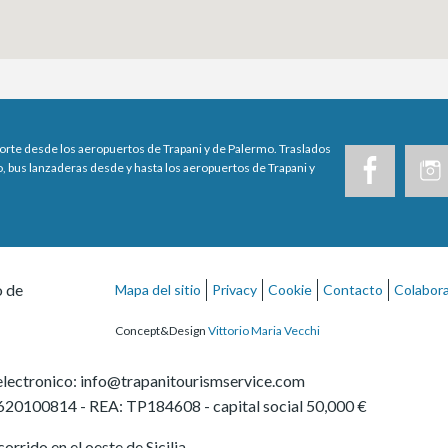
porte desde los aeropuertos de Trapani y de Palermo. Traslados
, bus lanzaderas desde y hasta los aeropuertos de Trapani y
o de
Mapa del sitio
Privacy
Cookie
Contacto
Colabor
Concept&Design
Vittorio Maria Vecchi
electronico:
info@trapanitourismservice.com
620100814
-
REA: TP184608
- capital social 50,000 €
orrido en el oeste de Sicilia