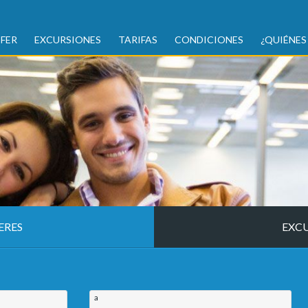
FER
EXCURSIONES
TARIFAS
CONDICIONES
¿QUIÉNES
ERES
EXC
a