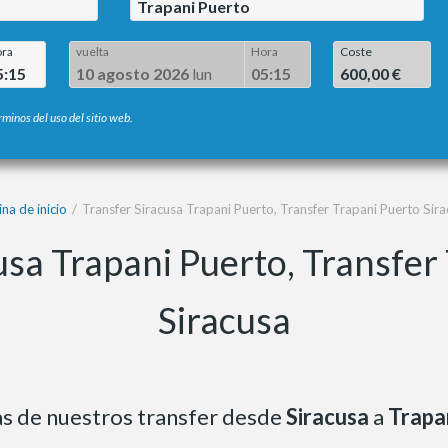
Trapani Puerto
ra
vuelta
Hora
Coste
5:15
10 agosto 2026
lun
05:15
600,00 €
rminos del uso del sitio web.
na de inicio
Transfer Siracusa Trapani Puerto, Transfer Trapani Puerto Sira
usa Trapani Puerto, Transfer
Siracusa
fas de nuestros transfer desde
Siracusa
a
Trapa