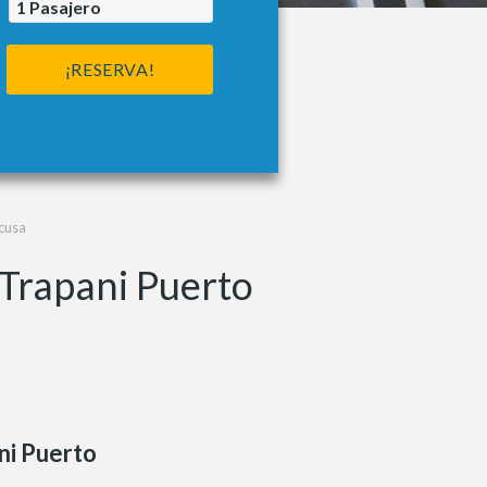
1
Pasajero
¡RESERVA!
cusa
 Trapani Puerto
ni Puerto