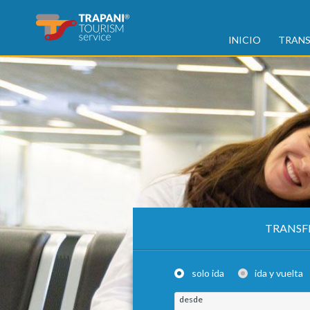
INICIO
TRANS
TRANSF
solo ida
ida y vuelta
desde