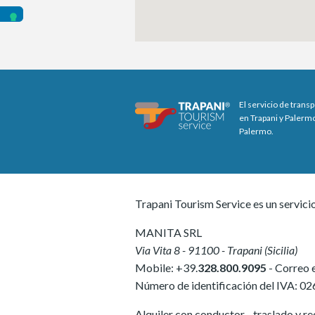
El servicio de trans
en Trapani y Palermo
Palermo.
Trapani Tourism Service es un servici
MANITA SRL
Via Vita 8
-
91100
-
Trapani
(
Sicilia
)
Mobile:
+39.
328.800.9095
- Correo 
Número de identificación del IVA:
02
Alquiler con conductor - traslado y rec