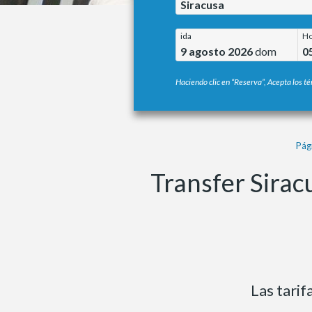
Siracusa
ida
Ho
9 agosto 2026
dom
0
Haciendo clic en “Reserva”, Acepta los té
Pági
Transfer Sirac
Las tari