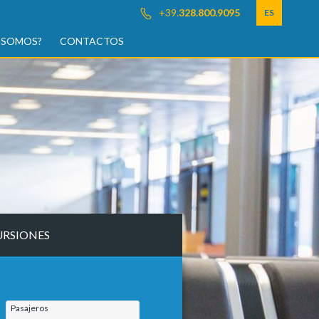
+39.
328.800.9095
ES
 SOMOS?
CONTACTOS
URSIONES
Pasajeros