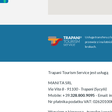
Usługa transferu z l
przewóz z i na lotni
krokach.
Trapani Tourism Service jest usługą
MANITA SRL
Via Vita 8
-
91100
-
Trapani
(
Sycylii
)
Mobile:
+39.
328.800.9095
- Email:
i
Nr płatnika podatku VAT:
02620100
Wynajem z kierowcą - transfer i wyci