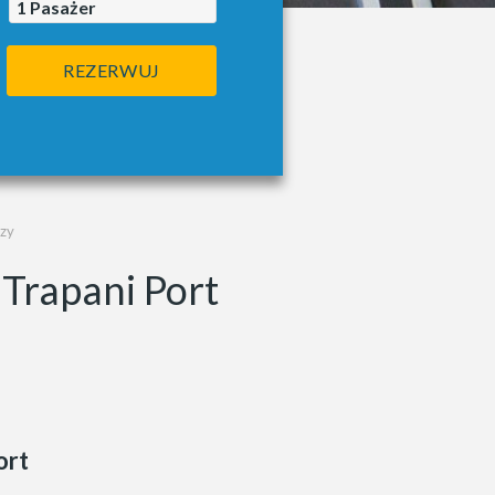
1
Pasażer
REZERWUJ
uzy
 Trapani Port
ort