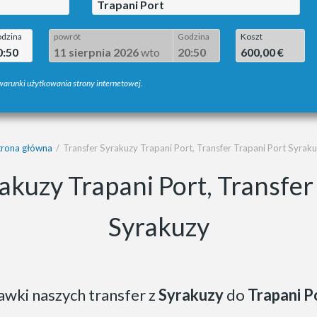
Trapani Port
dzina
powrót
Godzina
Koszt
0:50
11 sierpnia 2026
wto
20:50
600,00 €
 warunki użytkowania strony internetowej.
trona główna
Transfer Syrakuzy Trapani Port, Transfer Trapani Port Syrak
akuzy Trapani Port, Transfer
Syrakuzy
awki naszych transfer z
Syrakuzy
do
Trapani P