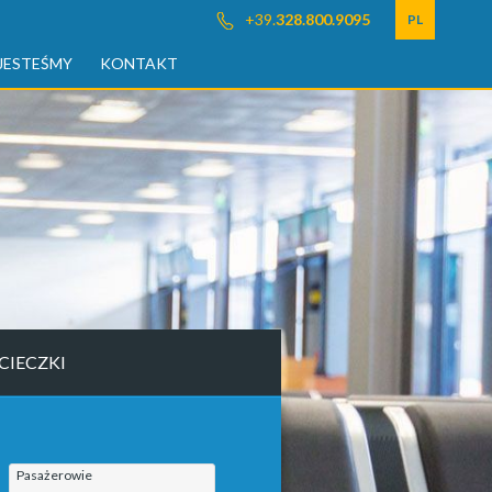
+39.
328.800.9095
PL
JESTEŚMY
KONTAKT
CIECZKI
Pasażerowie