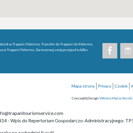
otnisk w Trapani i Palermo. Transfer do Trapani i do Palermo,
ska w Trapani i Palermo. Zarezerwuj swój przejazd w kilku
Mapa strony
Privacy
Cookie
Concept&Design
Vittorio Maria Vecchi
nfo@trapanitourismservice.com
814
-
Wpis do Repertorium Gospodarczo-Administracyjnego: T
eczka po zachodniej Sycylii