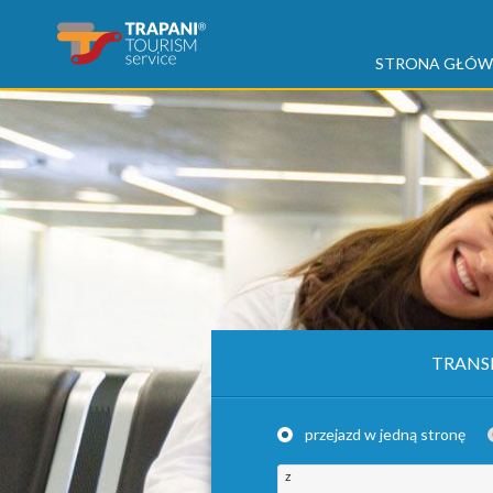
STRONA GŁÓ
TRANS
przejazd w jedną stronę
z