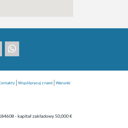
Kontakty
Współpracuj z nami
Warunki
P184608
- kapitał zakładowy 50,000 €