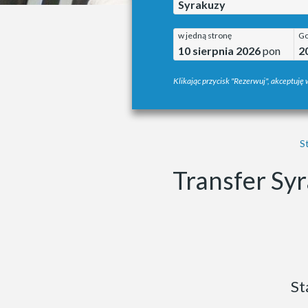
Syrakuzy
w jedną stronę
Go
10 sierpnia 2026
pon
2
Klikając przycisk "Rezerwuj", akceptuję
S
Transfer Syr
St