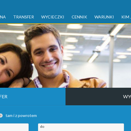
WNA
TRANSFER
WYCIECZKI
CENNIK
WARUNKI
KIM 
FER
WY
tam i z powrotem
do