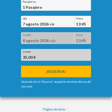
Pasajeros
1
Pasajero
ida
Hora
7 agosto 2026
vie
13:45
vuelta
Hora
8 agosto 2026
sáb
13:45
Coste
35,00 €
¡RESERVA!
Haciendo clic en “Reserva”, Acepta los términos del uso del
sitio web.
Página de inicio