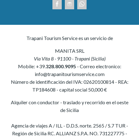
Trapani Tourism Service es un servicio de
MANITA SRL
Via Vita 8
-
91100
-
Trapani
(
Sicilia
)
Mobile:
+39.
328.800.9095
- Correo electronico:
info@trapanitourismservice.com
Número de identificación del IVA:
02620100814
-
REA:
TP184608
- capital social 50,000 €
Alquiler con conductor - traslado y recorrido en el oeste
de Sicilia
Agencia de viajes A / ILL - D.D.S. norte. 2565 / S.7 TUR -
Región de Sicilia RC. ALLIANZ S.P.A. NO. 731227775 -