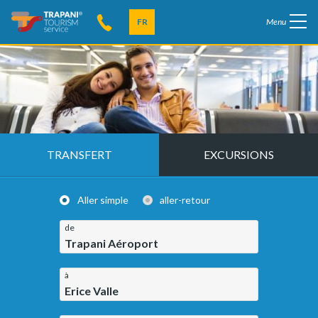
FR
Menu
TRANSFERT
EXCURSIONS
Aller simple
aller-retour
de
Trapani Aéroport
à
Erice Valle