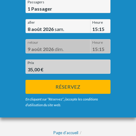
Passagers
1
Passager
aller
Heure
8 août 2026
sam.
15:15
retour
Heure
9 août 2026
dim.
15:15
Prix
35,00 €
RÉSERVEZ
En cliquant sur “Réservez”, j’accepte les conditions
d’utilisation du site web.
Page d’accueil