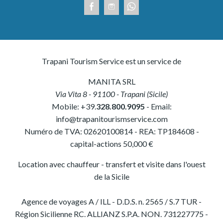
Trapani Tourism Service est un service de
MANITA SRL
Via Vita 8
-
91100
-
Trapani
(
Sicile
)
Mobile:
+39.
328.800.9095
- Email:
info@trapanitourismservice.com
Numéro de TVA:
02620100814
-
REA: TP184608
-
capital-actions 50,000 €
Location avec chauffeur - transfert et visite dans l'ouest
de la Sicile
Agence de voyages A / ILL - D.D.S. n. 2565 / S.7 TUR -
Région Sicilienne RC. ALLIANZ S.P.A. NON. 731227775 -