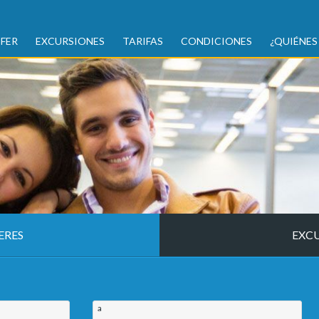
FER
EXCURSIONES
TARIFAS
CONDICIONES
¿QUIÉNES
ERES
EXC
a