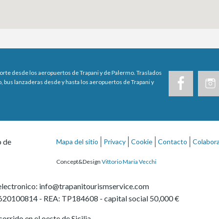
porte desde los aeropuertos de Trapani y de Palermo. Traslados
, bus lanzaderas desde y hasta los aeropuertos de Trapani y
o de
Mapa del sitio
Privacy
Cookie
Contacto
Colabor
Concept&Design
Vittorio Maria Vecchi
electronico:
info@trapanitourismservice.com
620100814
-
REA: TP184608
- capital social 50,000 €
orrido en el oeste de Sicilia