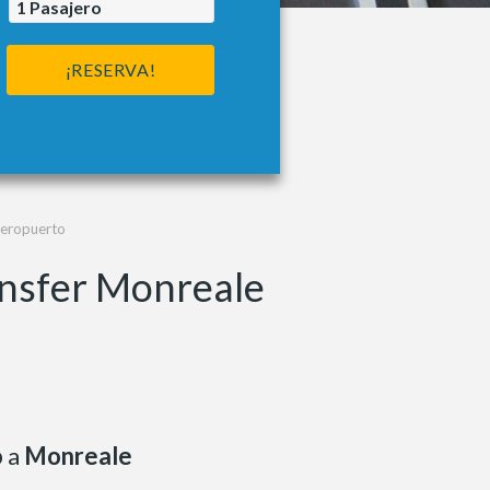
1
Pasajero
¡RESERVA!
Aeropuerto
ansfer Monreale
o
a
Monreale