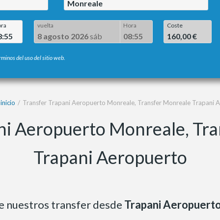
Monreale
ra
vuelta
Hora
Coste
8:55
8 agosto 2026
sáb
08:55
160,00 €
rminos del uso del sitio web.
inicio
Transfer Trapani Aeropuerto Monreale, Transfer Monreale Trapani 
ni Aeropuerto Monreale, Tr
Trapani Aeropuerto
de nuestros transfer desde
Trapani Aeropuert