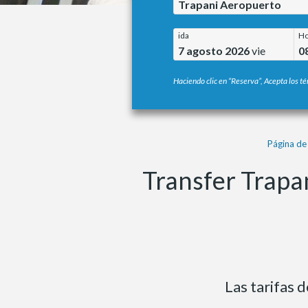
Trapani Aeropuerto
ida
Ho
7 agosto 2026
vie
0
Haciendo clic en “Reserva”, Acepta los té
Página de 
Transfer Trapa
Las tarifas 