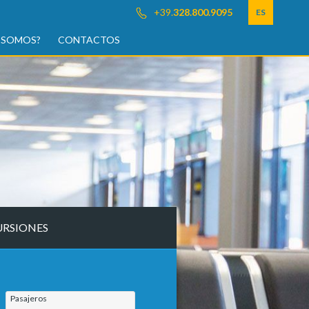
+39.
328.800.9095
ES
 SOMOS?
CONTACTOS
URSIONES
Pasajeros