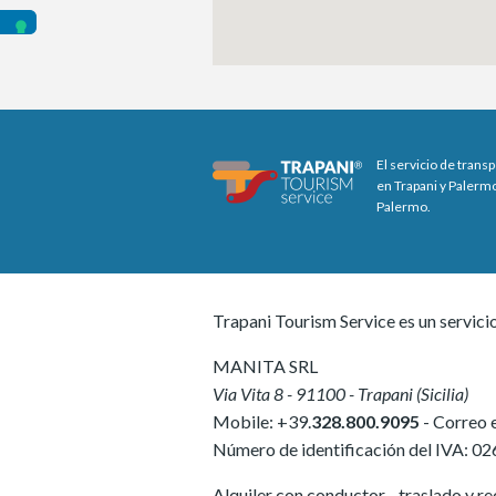
El servicio de trans
en Trapani y Palermo
Palermo.
Trapani Tourism Service es un servici
MANITA SRL
Via Vita 8
-
91100
-
Trapani
(
Sicilia
)
Mobile:
+39.
328.800.9095
- Correo 
Número de identificación del IVA:
02
Alquiler con conductor - traslado y rec