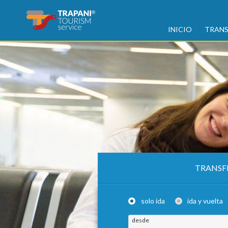
INICIO
TRANS
TRANSF
solo ida
ida y vuelta
desde