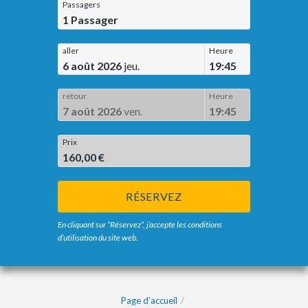
Passagers
1
Passager
aller
Heure
6 août 2026
jeu.
19:45
retour
Heure
7 août 2026
ven.
19:45
Prix
160,00 €
RÉSERVEZ
En cliquant sur “Réservez”, j’accepte les conditions
d’utilisation du site web.
Page d’accueil