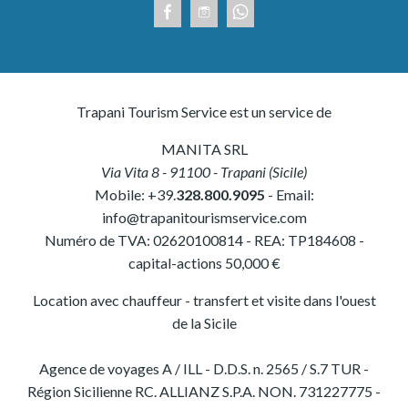
Trapani Tourism Service est un service de
MANITA SRL
Via Vita 8
-
91100
-
Trapani
(
Sicile
)
Mobile:
+39.
328.800.9095
- Email:
info@trapanitourismservice.com
Numéro de TVA:
02620100814
-
REA: TP184608
-
capital-actions 50,000 €
Location avec chauffeur - transfert et visite dans l'ouest
de la Sicile
Agence de voyages A / ILL - D.D.S. n. 2565 / S.7 TUR -
Région Sicilienne RC. ALLIANZ S.P.A. NON. 731227775 -