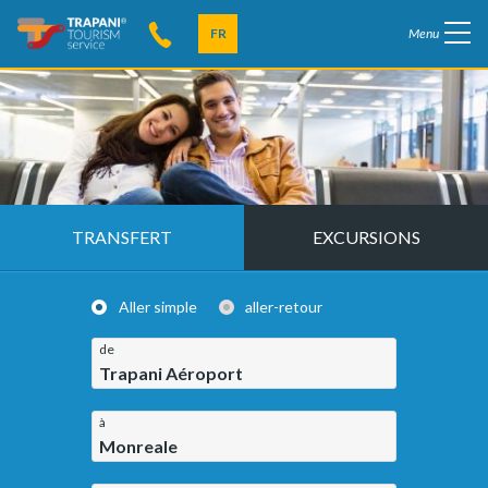
FR
Menu
TRANSFERT
EXCURSIONS
Aller simple
aller-retour
de
Trapani Aéroport
à
Monreale