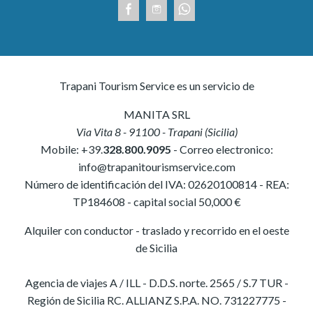
Trapani Tourism Service es un servicio de
MANITA SRL
Via Vita 8
-
91100
-
Trapani
(
Sicilia
)
Mobile:
+39.
328.800.9095
- Correo electronico:
info@trapanitourismservice.com
Número de identificación del IVA:
02620100814
-
REA:
TP184608
- capital social 50,000 €
Alquiler con conductor - traslado y recorrido en el oeste
de Sicilia
Agencia de viajes A / ILL - D.D.S. norte. 2565 / S.7 TUR -
Región de Sicilia RC. ALLIANZ S.P.A. NO. 731227775 -