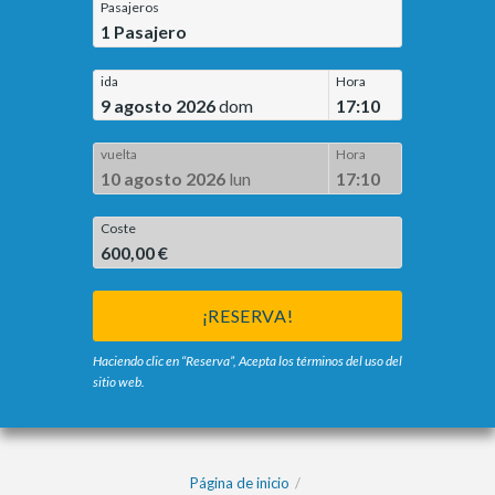
Pasajeros
1
Pasajero
ida
Hora
9 agosto 2026
dom
17:10
vuelta
Hora
10 agosto 2026
lun
17:10
Coste
600,00 €
¡RESERVA!
Haciendo clic en “Reserva”, Acepta los términos del uso del
sitio web.
Página de inicio