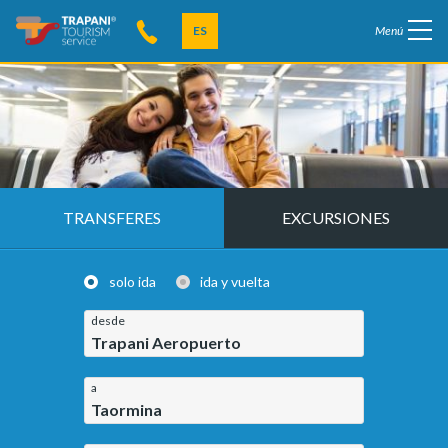
ES
Menú
TRANSFERES
EXCURSIONES
solo ida
ida y vuelta
desde
Trapani Aeropuerto
a
Taormina