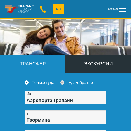
RU
Меню
ТРАНСФЕР
ЭКСКУРСИИ
Только туда
туда-обратно
Из
Аэропорта Трапани
в
Таормина