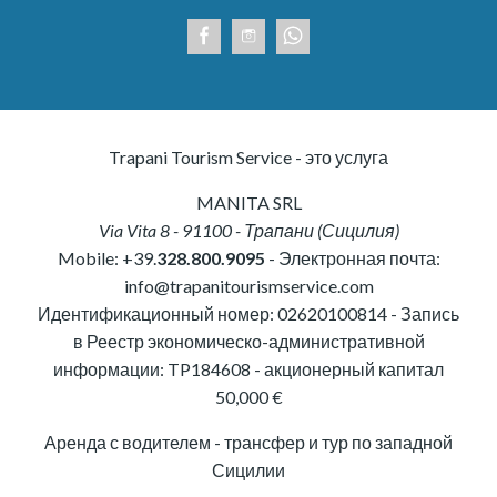
Trapani Tourism Service - это услуга
MANITA SRL
Via Vita 8
-
91100
-
Трапани
(
Сицилия
)
Mobile:
+39.
328.800.9095
- Электронная почта:
info@trapanitourismservice.com
Идентификационный номер:
02620100814
-
Запись
в Реестр экономическо-административной
информации: TP184608
- акционерный капитал
50,000 €
Аренда с водителем - трансфер и тур по западной
Сицилии