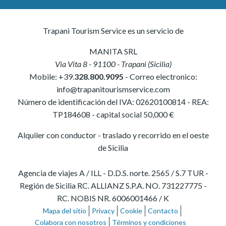
Trapani Tourism Service es un servicio de
MANITA SRL
Via Vita 8
-
91100
-
Trapani
(
Sicilia
)
Mobile:
+39.
328.800.9095
- Correo electronico:
info@trapanitourismservice.com
Número de identificación del IVA:
02620100814
-
REA:
TP184608
- capital social 50,000 €
Alquiler con conductor - traslado y recorrido en el oeste
de Sicilia
Agencia de viajes A / ILL - D.D.S. norte. 2565 / S.7 TUR -
Región de Sicilia RC. ALLIANZ S.P.A. NO. 731227775 -
RC. NOBIS NR. 6006001466 / K
Mapa del sitio
Privacy
Cookie
Contacto
Colabora con nosotros
Términos y condiciones