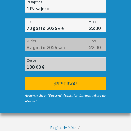
Pasajeros
1
Pasajero
ida
Hora
7 agosto 2026
vie
22:00
vuelta
Hora
8 agosto 2026
sáb
22:00
Coste
100,00 €
¡RESERVA!
Haciendo clic en “Reserva”, Acepta los términos del uso del
sitio web.
Página de inicio