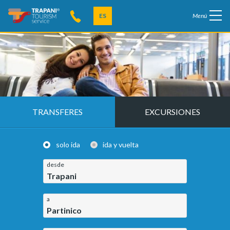
ES
Menú
TRANSFERES
EXCURSIONES
solo ida
ida y vuelta
desde
Trapani
a
Partinico