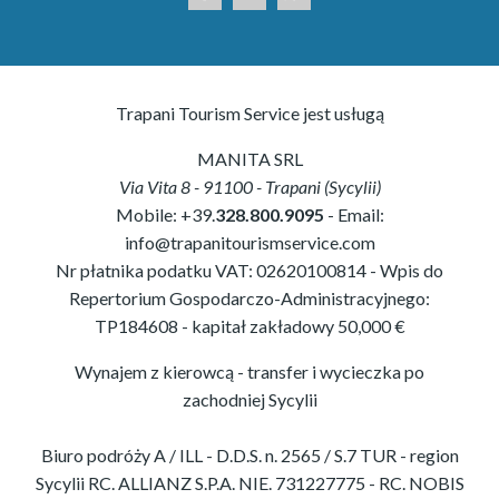
Trapani Tourism Service jest usługą
MANITA SRL
Via Vita 8
-
91100
-
Trapani
(
Sycylii
)
Mobile:
+39.
328.800.9095
- Email:
info@trapanitourismservice.com
Nr płatnika podatku VAT:
02620100814
-
Wpis do
Repertorium Gospodarczo-Administracyjnego:
TP184608
- kapitał zakładowy 50,000 €
Wynajem z kierowcą - transfer i wycieczka po
zachodniej Sycylii
Biuro podróży A / ILL - D.D.S. n. 2565 / S.7 TUR - region
Sycylii RC. ALLIANZ S.P.A. NIE. 731227775 - RC. NOBIS