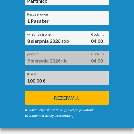
Partinico
Pasażerowie
1
Pasażer
w jedną stronę
Godzina
8 sierpnia 2026
sob
04:00
powrót
Godzina
9 sierpnia 2026
nie
04:00
Koszt
100,00 €
REZERWUJ
Klikając przycisk "Rezerwuj", akceptuję warunki
użytkowania strony internetowej.