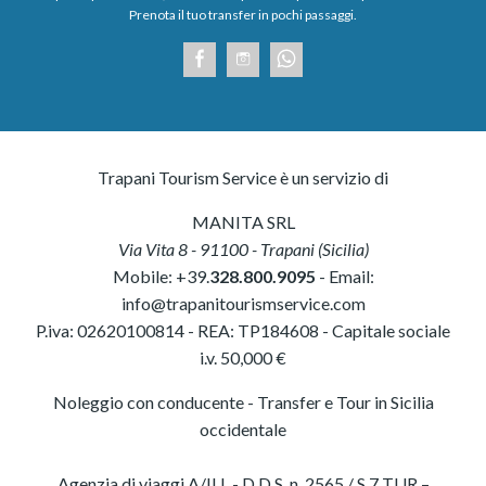
Prenota il tuo transfer in pochi passaggi.
Trapani Tourism Service è un servizio di
MANITA SRL
Via Vita 8
-
91100
-
Trapani
(
Sicilia
)
Mobile:
+39.
328.800.9095
- Email:
info@trapanitourismservice.com
P.iva:
02620100814
-
REA: TP184608
- Capitale sociale
i.v. 50,000 €
Noleggio con conducente - Transfer e Tour in Sicilia
occidentale
Agenzia di viaggi A/ILL - D.D.S. n. 2565 / S.7 TUR –