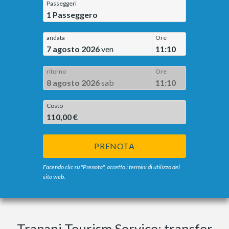
Passeggeri
1
Passeggero
andata
Ore
7 agosto 2026
ven
11:10
ritorno
Ore
8 agosto 2026
sab
11:10
Costo
110,00 €
PRENOTA
Facendo clic su "Prenota", accetto i termini di utilizzo del
sito web.
Trapani Tourism Service: transfer