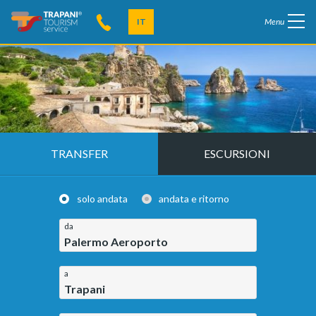
IT
Menu
TRANSFER
ESCURSIONI
solo andata
andata e ritorno
da
Palermo Aeroporto
a
Trapani