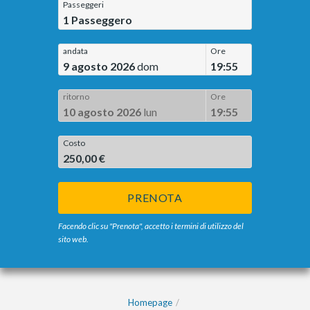
Passeggeri
1
Passeggero
andata
Ore
9 agosto 2026
dom
19:55
ritorno
Ore
10 agosto 2026
lun
19:55
Costo
250,00 €
PRENOTA
Facendo clic su "Prenota", accetto i termini di utilizzo del
sito web.
Homepage