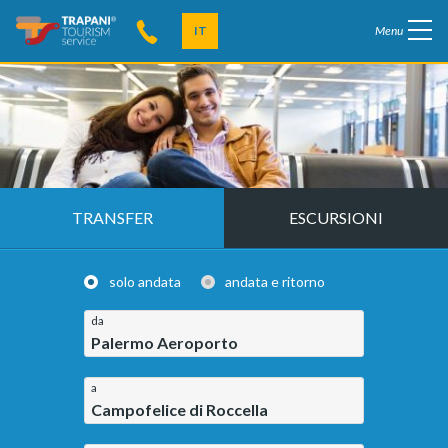
IT
Menu
TRANSFER
ESCURSIONI
solo andata
andata e ritorno
da
Palermo Aeroporto
a
Campofelice di Roccella