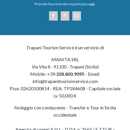
Prenota il tuo transfer in pochi passaggi.
Trapani Tourism Service è un servizio di
MANITA SRL
Via Vita 8
-
91100
-
Trapani
(
Sicilia
)
Mobile:
+39.
328.800.9095
- Email:
info@trapanitourismservice.com
P.iva:
02620100814
-
REA: TP184608
- Capitale sociale
i.v. 50,000 €
Noleggio con conducente - Transfer e Tour in Sicilia
occidentale
Agenzia di viaggi A/ILL - D.D.S. n. 2565 / S.7 TUR –